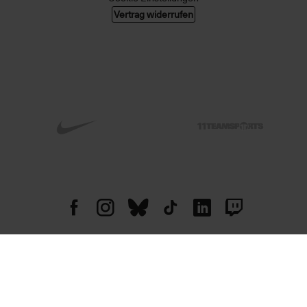
Vertrag widerrufen
© 2026 004 GMBH. Alle Rechte vorbehalten.
Alle Preise in Euro, inkl. MwSt. zzgl. Versandkosten. Änderungen und Irrtümer
vorbehalten. Abbildungen ähnlich. Nur solange der Vorrat reicht.