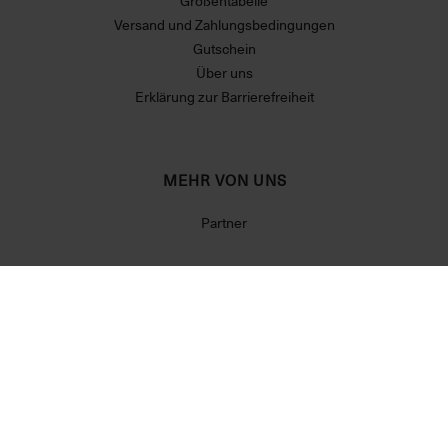
Größentabelle
Versand und Zahlungsbedingungen
Gutschein
Über uns
Erklärung zur Barrierefreiheit
MEHR VON UNS
Partner
RECHTLICHES
Allgemeine Geschäftsbedingungen
Datenschutzerklärung
Widerrufsrecht
Impressum
Cookie Einstellungen