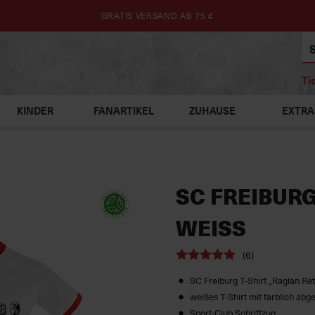
GRATIS VERSAND AB 75 €
Ti
KINDER
FANARTIKEL
ZUHAUSE
EXTRA
SC FREIBURG
WEISS
(6)
SC Freiburg T-Shirt „Raglan Ret
weißes T-Shirt mit farblich ab
Sport-Club Schriftzug