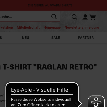
DIE NEUEN AUFWÄRM SHIRTS
cketshop
Mitgliedschaft
Homepage
Newsletteranmeldung
S
NEU
SALE
PARTNER
 T-SHIRT "RAGLAN RETRO"
ro“
gesetzten Bündchen