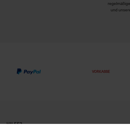
regelmäßige
und unsere
VORKASSE
HILFE?