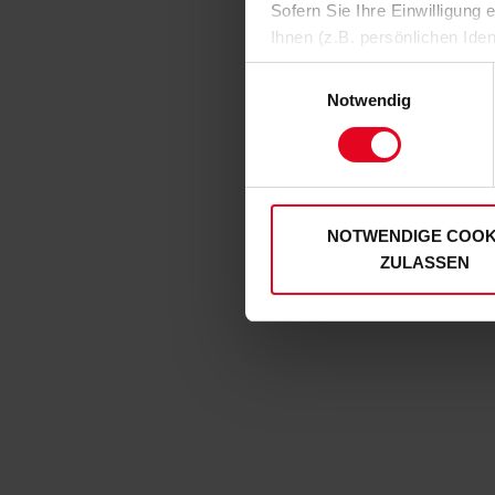
Sofern Sie Ihre Einwilligung
Ihnen (z.B. persönlichen Ide
zulassen“-Button stimmen Sie
Einwilligungsauswahl
personenbezogenen Daten für
Notwendig
zu. Sie können auch eine eig
Soweit Sie „Notwendige Cooki
Einwilligungen können Sie je
unserer
Datenschutzerklär
NOTWENDIGE COOK
ZULASSEN