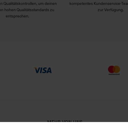
n Qualitätskontrollen, um deinen
kompetentes Kundenservice-Tea
n hohen Qualitätsstandards zu
zur Verfügung.
entsprechen.
MEHR VON UNS