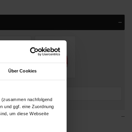
Über Cookies
+ € 24,95
+ € 64,95
(€
27,95
)
en (zusammen nachfolgend
en und ggf. eine Zuordnung
 sind, um diese Webseite
– Sportclub Style mit Nostalgie-Faktor