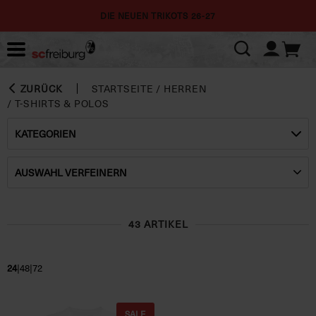
DIE NEUEN TRIKOTS 26-27
ZURÜCK
STARTSEITE
/
HERREN
/
T-SHIRTS & POLOS
KATEGORIEN
AUSWAHL VERFEINERN
43 ARTIKEL
|
|
24
48
72
SALE