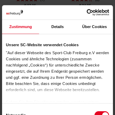
€ 27,95
€ 24,95
SALE
Zustimmung
Details
Über Cookies
Unsere SC-Website verwendet Cookies
"Auf dieser Webseite des Sport-Club Freiburg e.V werden
Cookies und ähnliche Technologien (zusammen
nachfolgend „Cookies“) für unterschiedliche Zwecke
eingesetzt, die auf Ihrem Endgerät gespeichert werden
SC Freiburg
SC Freiburg
und ggf. eine Zuordnung zu Ihrer Person ermöglichen.
Basic-Shirts "Rot-Weiß" SET
T-Shirt "Fischerhut" grau
Bitte beachten Sie, dass einige Cookies unbedingt
(6)
(2)
erforderlich sind, um diese Webseite bereitzustellen.
€ 29,95
€ 24,95
€ 14,95
Sofern Sie Ihre Einwilligung erteilen, werden weitere
Cookies eingesetzt mittels derer auch personenbezogene
Einwilligungsauswahl
Daten von Ihnen (z.B. persönlichen Identifikatoren oder