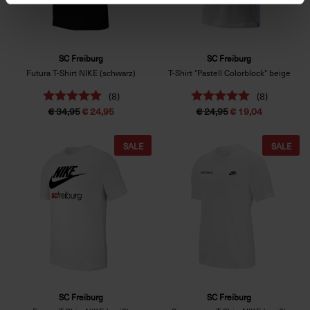
SC Freiburg
SC Freiburg
Futura T-Shirt NIKE (schwarz)
T-Shirt "Pastell Colorblock" beige
(8)
(8)
€ 34,95
€ 24,95
€ 24,95
€ 19,04
SALE
SALE
SC Freiburg
SC Freiburg