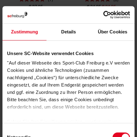
€ 27,95
€ 34,95
€ 24,95
SALE
Zustimmung
Details
Über Cookies
Unsere SC-Website verwendet Cookies
"Auf dieser Webseite des Sport-Club Freiburg e.V werden
Cookies und ähnliche Technologien (zusammen
nachfolgend „Cookies“) für unterschiedliche Zwecke
eingesetzt, die auf Ihrem Endgerät gespeichert werden
SC Freiburg
SC Freiburg
und ggf. eine Zuordnung zu Ihrer Person ermöglichen.
T-Shirt "Fischerhut" grau
T-Shirt "Salli Zemme"
Bitte beachten Sie, dass einige Cookies unbedingt
(2)
(4)
erforderlich sind, um diese Webseite bereitzustellen.
€ 24,95
€ 14,95
€ 19,04
Sofern Sie Ihre Einwilligung erteilen, werden weitere
Cookies eingesetzt mittels derer auch personenbezogene
Einwilligungsauswahl
Daten von Ihnen (z.B. persönlichen Identifikatoren oder