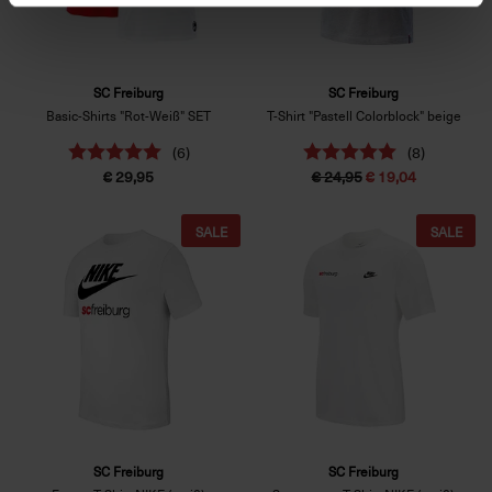
SC Freiburg
SC Freiburg
Basic-Shirts "Rot-Weiß" SET
T-Shirt "Pastell Colorblock" beige
(6)
(8)
€ 29,95
€ 24,95
€ 19,04
SALE
SALE
SC Freiburg
SC Freiburg