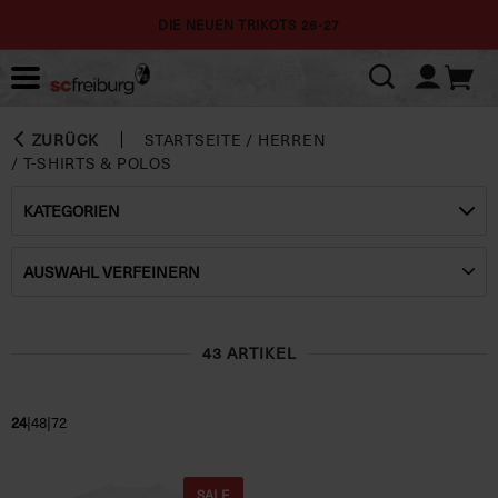
DIE NEUEN TRIKOTS 26-27
ZURÜCK
STARTSEITE
/
HERREN
/
T-SHIRTS & POLOS
KATEGORIEN
AUSWAHL VERFEINERN
43 ARTIKEL
|
|
24
48
72
SALE