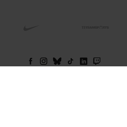
© 2026 004 GMBH. Alle Rechte vorbehalten.
Alle Preise in Euro, inkl. MwSt. zzgl. Versandkosten. Änderungen und Irrtümer
vorbehalten. Abbildungen ähnlich. Nur solange der Vorrat reicht.