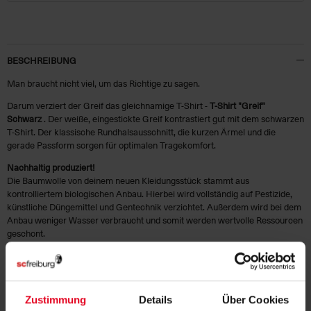
BESCHREIBUNG
Man braucht nicht viel, um das Richtige zu sagen.
Darum verziert der Greif das gleichnamige T-Shirt -
T-Shirt "Greif"
Schwarz
. Der weiße, eingestickte Greif kontrastiert gut mit dem schwarzen
T-Shirt. Der klassische Rundhalsausschnitt, die kurzen Ärmel und die
gerade Passform sorgen für optimalen Tragekomfort.
Nachhaltig produziert!
Die Baumwolle von deinem neuen Kleidungsstück stammt aus
kontrolliertem biologischen Anbau. Hierbei wird vollständig auf Pestizide,
künstliche Düngemittel und Gentechnik verzichtet. Außerdem wird bei dem
Anbau weniger Wasser verbraucht und somit werden wertvolle Ressourcen
geschont.
KUNDENBEWERTUNGEN (9)
Zustimmung
Details
Über Cookies