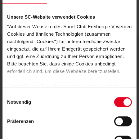
Artikelnummer:
24-100027
Logistiknummer:
EM000376-001
Unsere SC-Website verwendet Cookies
"Auf dieser Webseite des Sport-Club Freiburg e.V werden
Cookies und ähnliche Technologien (zusammen
nachfolgend „Cookies“) für unterschiedliche Zwecke
eingesetzt, die auf Ihrem Endgerät gespeichert werden
DEINE VORTEILE IN UNSEREM
und ggf. eine Zuordnung zu Ihrer Person ermöglichen.
Bitte beachten Sie, dass einige Cookies unbedingt
SHOP
erforderlich sind, um diese Webseite bereitzustellen.
Sofern Sie Ihre Einwilligung erteilen, werden weitere
Cookies eingesetzt mittels derer auch personenbezogene
Einwilligungsauswahl
Daten von Ihnen (z.B. persönlichen Identifikatoren oder
Notwendig
IP-Adressen) verarbeitet werden. Durch Klicken auf den
„Alle Cookies zulassen“-Button stimmen Sie der
Präferenzen
Speicherung aller aufgeführten Cookies und der
Schnelle Lieferung
entsprechenden Verarbeitung Ihrer personenbezogenen
Daten für die unten jeweils angegebene Zwecke gem. §