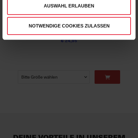
unserem
Impressum
."
AUSWAHL ERLAUBEN
SC Freiburg
NOTWENDIGE COOKIES ZULASSEN
Frauen T-Shirt "Basislinie" (w) weiß
€ 24,95
DEINE VORTEILE IN UNSEREM