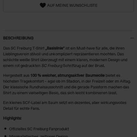
AUF MEINE WUNSCHLISTE
BESCHREIBUNG
Das SC Freiburg T‑Shirt
„Basislinie“
ist ein Must-have für alle, die ihren
Lieblingsverein stilvoll und unkompliziert repräsentieren möchten. Das
schlichte weiße Shirt überzeugt mit einem klaren, modernen Design und
einem rot gedruckten
SC Freiburg
Schriftzug auf der Brust.
Hergestellt aus
100 % weicher, atmungsaktiver Baumwolle
bietet es
höchsten Tragekomfort – egal ob im Stadion, in der Freizeit oder im Alltag.
Der klassische Rundhalsausschnitt und die gerade Passform machen das
Shirt zu einem vielseitigen Basic, das sich leicht kombinieren lässt.
Ein kleines SCF-Label am Saum setzt ein dezentes, aber wirkungsvolles
Detail für echte Fans.
Highlights:
Offizielles SC Freiburg Fanprodukt
Minimalistisches, zeitloses Design