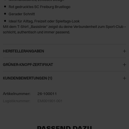
Rot gedrucktes SC Freiburg Brustlogo
Gerader Schnitt
Ideal für Alltag, Freizeit oder Spieltags-Look
Mit dem T‑Shirt „Basislinie“ zeigst du deine Verbundenheit zum Sport-Club –
schlicht, authentisch und immer passend.
HERSTELLERANGABEN
GRÜNER-KNOPF-ZERTIFIKAT
KUNDENBEWERTUNGEN (1)
Artikelnummer:
26-100011
Logistiknummer:
EM001901-001
PASSEND DAZU