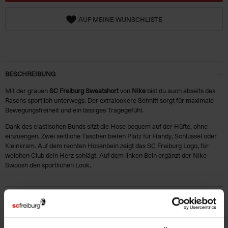
AUF MEINE WUNSCHLISTE
BESCHREIBUNG
Mit der grauen
SC Freiburg Sweatshort
von
Nike
bist du auch abseits des
Rasens sportlich unterwegs. Der extralockere Schnitt sorgt für maximale
Bewegungsfreiheit und ein lässiges Tragegefühl.
Dank des elastischen Bunds sitzt die Hose bequem auf der Hüfte, ohne
einzuengen. Zwei seitliche Taschen bieten Platz für Handy, Schlüssel oder
Kleinkram. Auf dem rechten Hosenbein zeigt das SC Freiburg Logo, für
welchen Club dein Herz schlägt. Auf dem linken Bein ergänzt der Nike
Swoosh den sportlichen Look.
HERSTELLERANGABEN
MATERIALIEN