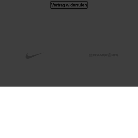
Vertrag widerrufen
© 2026 004 GMBH. Alle Rechte vorbehalten.
Alle Preise in Euro, inkl. MwSt. zzgl. Versandkosten. Änderungen und Irrtümer
vorbehalten. Abbildungen ähnlich. Nur solange der Vorrat reicht.