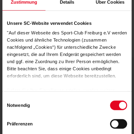
Zustimmung
Details
Über Cookies
KUNDENBEWERTUNGEN (3)
Unsere SC-Website verwendet Cookies
Artikelnummer:
25NCW6910-071
"Auf dieser Webseite des Sport-Club Freiburg e.V werden
Logistiknummer:
EM001582-001
Cookies und ähnliche Technologien (zusammen
nachfolgend „Cookies“) für unterschiedliche Zwecke
eingesetzt, die auf Ihrem Endgerät gespeichert werden
und ggf. eine Zuordnung zu Ihrer Person ermöglichen.
Bitte beachten Sie, dass einige Cookies unbedingt
erforderlich sind, um diese Webseite bereitzustellen.
DEINE VORTEILE IN UNSEREM
SHOP
Sofern Sie Ihre Einwilligung erteilen, werden weitere
Cookies eingesetzt mittels derer auch personenbezogene
Einwilligungsauswahl
Daten von Ihnen (z.B. persönlichen Identifikatoren oder
Notwendig
IP-Adressen) verarbeitet werden. Durch Klicken auf den
„Alle Cookies zulassen“-Button stimmen Sie der
Präferenzen
Speicherung aller aufgeführten Cookies und der
entsprechenden Verarbeitung Ihrer personenbezogenen