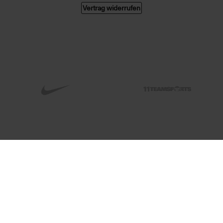
Vertrag widerrufen
© 2026 004 GMBH. Alle Rechte vorbehalten.
Alle Preise in Euro, inkl. MwSt. zzgl. Versandkosten. Änderungen und Irrtümer
vorbehalten. Abbildungen ähnlich. Nur solange der Vorrat reicht.