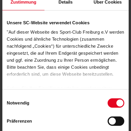
Zustimmung
Details
Über Cookies
KUNDENBEWERTUNGEN (3)
Unsere SC-Website verwendet Cookies
Artikelnummer:
25NCW6910-071
"Auf dieser Webseite des Sport-Club Freiburg e.V werden
Logistiknummer:
EM001582-001
Cookies und ähnliche Technologien (zusammen
nachfolgend „Cookies“) für unterschiedliche Zwecke
eingesetzt, die auf Ihrem Endgerät gespeichert werden
und ggf. eine Zuordnung zu Ihrer Person ermöglichen.
Bitte beachten Sie, dass einige Cookies unbedingt
erforderlich sind, um diese Webseite bereitzustellen.
DEINE VORTEILE IN UNSEREM
SHOP
Sofern Sie Ihre Einwilligung erteilen, werden weitere
Cookies eingesetzt mittels derer auch personenbezogene
Einwilligungsauswahl
Daten von Ihnen (z.B. persönlichen Identifikatoren oder
Notwendig
IP-Adressen) verarbeitet werden. Durch Klicken auf den
„Alle Cookies zulassen“-Button stimmen Sie der
Präferenzen
Speicherung aller aufgeführten Cookies und der
entsprechenden Verarbeitung Ihrer personenbezogenen