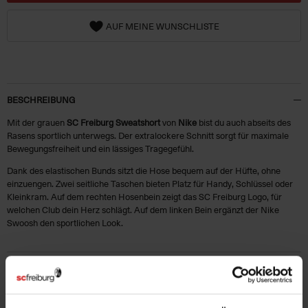
AUF MEINE WUNSCHLISTE
BESCHREIBUNG
Mit der grauen
SC Freiburg Sweatshort
von
Nike
bist du auch abseits des
Rasens sportlich unterwegs. Der extralockere Schnitt sorgt für maximale
Bewegungsfreiheit und ein lässiges Tragegefühl.
Dank des elastischen Bunds sitzt die Hose bequem auf der Hüfte, ohne
einzuengen. Zwei seitliche Taschen bieten Platz für Handy, Schlüssel oder
Kleinkram. Auf dem rechten Hosenbein zeigt das SC Freiburg Logo, für
welchen Club dein Herz schlägt. Auf dem linken Bein ergänzt der Nike
Swoosh den sportlichen Look.
HERSTELLERANGABEN
MATERIALIEN