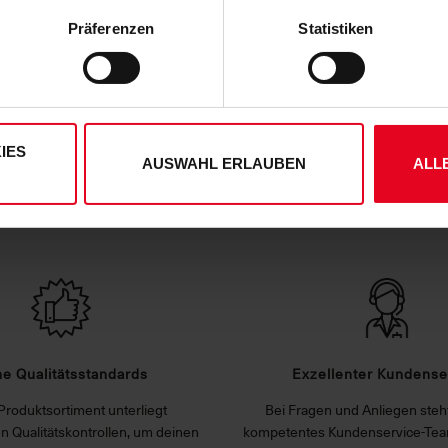
 die unten jeweils angegebene Zwecke gem. § 25 Abs. 1 TDDDG,
Präferenzen
Statistiken
ene Auswahl treffen und diese durch Klicken auf den „Auswahl er
es“ auswählen, werden nur unbedingt erforderliche Cookies einge
derzeit widerrufen. Weitere Informationen entnehmen Sie bitte
ung
und unserem
Impressum
."
IES
AUSWAHL ERLAUBEN
ALL
DEINE VORTEILE IN UNSEREM SHOP
e Qualitätsstandards
Exzellenter Kundense
Produktsortiment unterliegt
Bei Fragen und Anliegen steht
n Qualitätskontrollen, um deinen
kompetentes Kundenservice-Tea