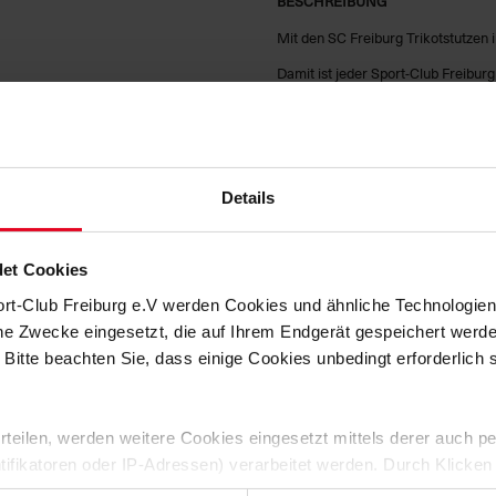
BESCHREIBUNG
Mit den SC Freiburg Trikotstutzen i
Damit ist jeder Sport-Club Freibur
von
Nike
wurden mit einem dynamis
stützende Passform und ein optimal
beanspruchten Bereichen gewährlei
Die
Dri-FIT
-Technologie sorgt am F
Details
Unsicher wegen der Größe?
Hilfe 
Größe
et Cookies
Schuhgröße
ort-Club Freiburg e.V werden Cookies und ähnliche Technologi
che Zwecke eingesetzt, die auf Ihrem Endgerät gespeichert werd
HERSTELLERANGABEN
 Bitte beachten Sie, dass einige Cookies unbedingt erforderlich
KUNDENBEWERTUNGEN (0)
 erteilen, werden weitere Cookies eingesetzt mittels derer auch
Artikelnummer:
NST324
ntifikatoren oder IP-Adressen) verarbeitet werden. Durch Klicken
Logistiknummer:
EM001208-0
 der Speicherung aller aufgeführten Cookies und der entsprech