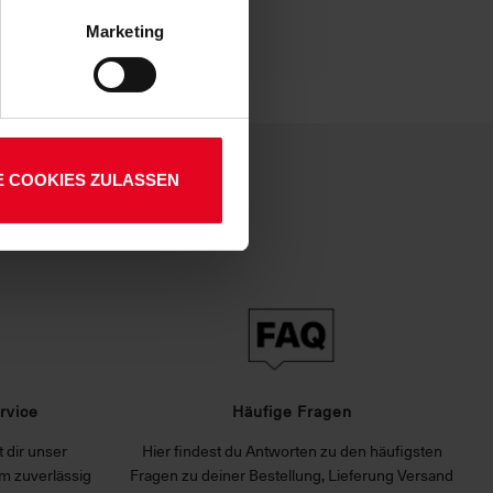
 Art. 6 Abs. 1 lit. a DSGVO
Marketing
lauben“-Button bestätigen.
setzt. Ihre etwaig erteilten
E COOKIES ZULASSEN
rvice
Häufige Fragen
 dir unser
Hier findest du Antworten zu den häufigsten
m zuverlässig
Fragen zu deiner Bestellung, Lieferung Versand