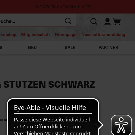
DIE NEUEN AUFWÄRM SHIRTS
cketshop
Mitgliedschaft
Homepage
Newsletteranmeldung
S
NEU
SALE
PARTNER
G STUTZEN SCHWARZ
on und 3% Elastan