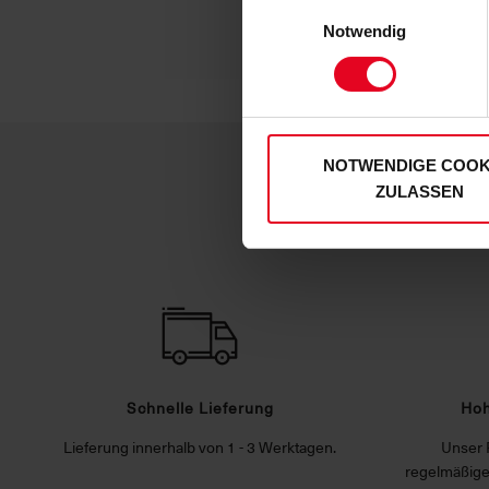
Einwilligungsauswahl
personenbezogenen Daten für
Notwendig
zu. Sie können auch eine eig
Soweit Sie „Notwendige Cooki
Einwilligungen können Sie je
unserer
Datenschutzerklär
NOTWENDIGE COOK
ZULASSEN
Schnelle Lieferung
Hoh
Lieferung innerhalb von 1 - 3 Werktagen.
Unser 
regelmäßige