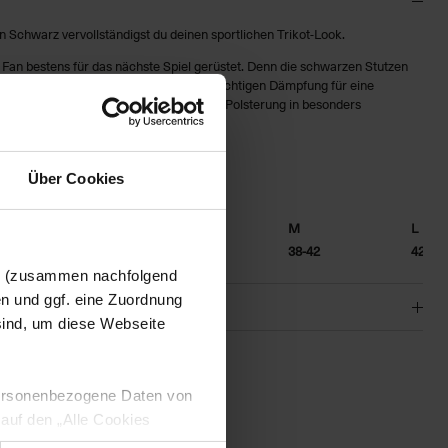
n Schwarz vervollständigst du deinen sportlichen Trikot-Look.
g Fan bestens für das nächste Spiel gerüstet. Denn die schwarzen Stutzen
chen Fußgewölbe und einer leichtgewichtigen Dämpfung für eine
es Tragegefühl im Spiel entwickelt. Die Polsterung in besonders
stet Aufprallschutz.
uß für trockenen Tragekomfort.
Über Cookies
findest du in folgender
Größentabelle
:
XS
S
M
L
30-34
34-38
38-42
42-46
en (zusammen nachfolgend
en und ggf. eine Zuordnung
 sind, um diese Webseite
 personenbezogene Daten von
 auf den „Alle Cookies
01
enden Verarbeitung Ihrer