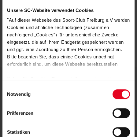
HERSTELLERANGABEN
Unsere SC-Website verwendet Cookies
KUNDENBEWERTUNGEN (0)
"Auf dieser Webseite des Sport-Club Freiburg e.V werden
Cookies und ähnliche Technologien (zusammen
nachfolgend „Cookies“) für unterschiedliche Zwecke
Artikelnummer:
NST224
eingesetzt, die auf Ihrem Endgerät gespeichert werden
Logistiknummer:
EM001207-001
und ggf. eine Zuordnung zu Ihrer Person ermöglichen.
Bitte beachten Sie, dass einige Cookies unbedingt
erforderlich sind, um diese Webseite bereitzustellen.
Sofern Sie Ihre Einwilligung erteilen, werden weitere
Cookies eingesetzt mittels derer auch personenbezogene
DEINE VORTEILE IN UNSEREM
Einwilligungsauswahl
Daten von Ihnen (z.B. persönlichen Identifikatoren oder
Notwendig
SHOP
IP-Adressen) verarbeitet werden. Durch Klicken auf den
„Alle Cookies zulassen“-Button stimmen Sie der
Präferenzen
Speicherung aller aufgeführten Cookies und der
entsprechenden Verarbeitung Ihrer personenbezogenen
Daten für die unten jeweils angegebene Zwecke gem. §
Statistiken