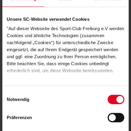
Praktisch:
Ausgestattet mit Reißverschlusstaschen, um wichtige
Dinge sicher zu verstauen.
Passform:
Bequemer Schnitt mit verstellbaren Ärmelabschlüssen
Unsere SC-Website verwendet Cookies
und einer Kapuze für zusätzlichen Schutz vor Wind und Wetter.
Diese Steppjacke vereint Funktionalität und Fanliebe – ein absolutes Must-
"Auf dieser Webseite des Sport-Club Freiburg e.V werden
have für jeden SC Freiburg-Anhänger, der auch bei kühleren Temperaturen
Cookies und ähnliche Technologien (zusammen
Flagge zeigen möchte!
nachfolgend „Cookies“) für unterschiedliche Zwecke
eingesetzt, die auf Ihrem Endgerät gespeichert werden
und ggf. eine Zuordnung zu Ihrer Person ermöglichen.
HERSTELLERANGABEN
Bitte beachten Sie, dass einige Cookies unbedingt
erforderlich sind, um diese Webseite bereitzustellen.
KUNDENBEWERTUNGEN (18)
Sofern Sie Ihre Einwilligung erteilen, werden weitere
Artikelnummer:
23-100142
Cookies eingesetzt mittels derer auch personenbezogene
Einwilligungsauswahl
Logistiknummer:
EM000899-001
Daten von Ihnen (z.B. persönlichen Identifikatoren oder
Notwendig
IP-Adressen) verarbeitet werden. Durch Klicken auf den
„Alle Cookies zulassen“-Button stimmen Sie der
Präferenzen
Speicherung aller aufgeführten Cookies und der
entsprechenden Verarbeitung Ihrer personenbezogenen