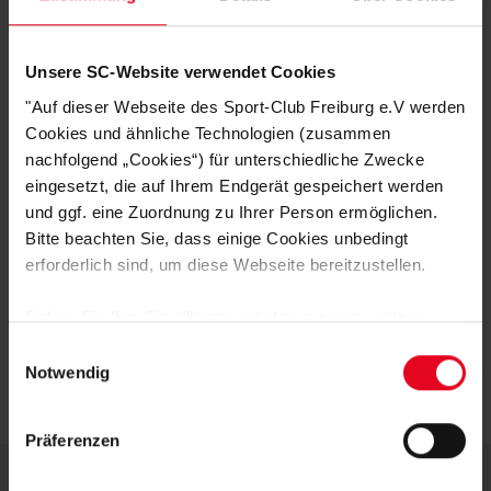
Praktisch:
Ausgestattet mit Reißverschlusstaschen, um wichtige
Dinge sicher zu verstauen.
Passform:
Bequemer Schnitt mit verstellbaren Ärmelabschlüssen
Unsere SC-Website verwendet Cookies
und einer Kapuze für zusätzlichen Schutz vor Wind und Wetter.
Diese Steppjacke vereint Funktionalität und Fanliebe – ein absolutes Must-
"Auf dieser Webseite des Sport-Club Freiburg e.V werden
have für jeden SC Freiburg-Anhänger, der auch bei kühleren Temperaturen
Cookies und ähnliche Technologien (zusammen
Flagge zeigen möchte!
nachfolgend „Cookies“) für unterschiedliche Zwecke
eingesetzt, die auf Ihrem Endgerät gespeichert werden
und ggf. eine Zuordnung zu Ihrer Person ermöglichen.
HERSTELLERANGABEN
Bitte beachten Sie, dass einige Cookies unbedingt
erforderlich sind, um diese Webseite bereitzustellen.
KUNDENBEWERTUNGEN (18)
Sofern Sie Ihre Einwilligung erteilen, werden weitere
Artikelnummer:
23-100142
Cookies eingesetzt mittels derer auch personenbezogene
Einwilligungsauswahl
Logistiknummer:
EM000899-001
Daten von Ihnen (z.B. persönlichen Identifikatoren oder
Notwendig
IP-Adressen) verarbeitet werden. Durch Klicken auf den
„Alle Cookies zulassen“-Button stimmen Sie der
Präferenzen
Speicherung aller aufgeführten Cookies und der
entsprechenden Verarbeitung Ihrer personenbezogenen