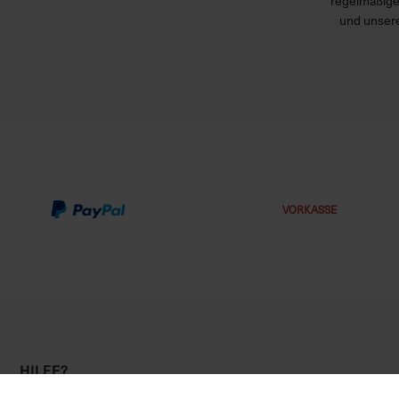
regelmäßige
und unsere
VORKASSE
HILFE?