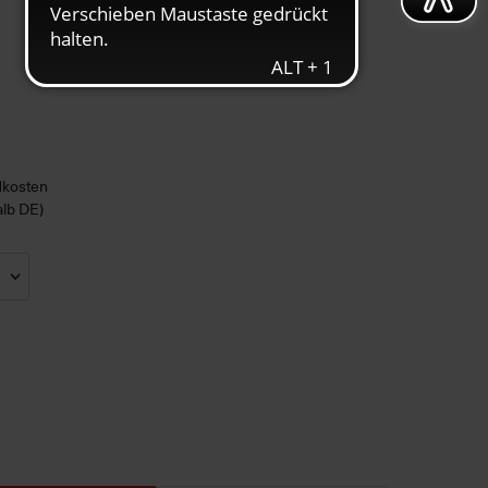
ndkosten
alb DE)