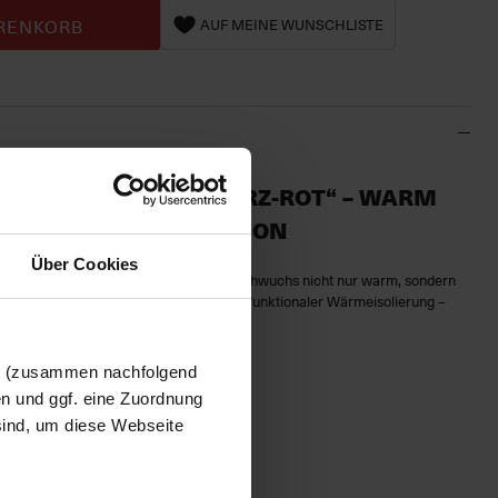
RENKORB
AUF MEINE WUNSCHLISTE
PJACKE KIDS „SCHWARZ-ROT“ – WARM
, STYLISCH IM STADION
Über Cookies
rg Steppjacke für Kinder
bleibt dein Nachwuchs nicht nur warm, sondern
 Jacke kombiniert sportliches Design mit funktionaler Wärmeisolierung –
en (zusammen nachfolgend
: Schwarz mit rotem Schulterbereich
en und ggf. eine Zuordnung
f der Brust
 sind, um diese Webseite
luss für einfaches An- und Ausziehen
schen für kleine Utensilien