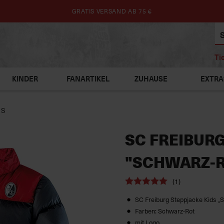
GRATIS VERSAND AB 75 €
Ti
KINDER
FANARTIKEL
ZUHAUSE
EXTRA
ES
SC FREIBURG
"SCHWARZ-R
(1)
SC Freiburg Steppjacke Kids „
Farben: Schwarz-Rot
mit Logo