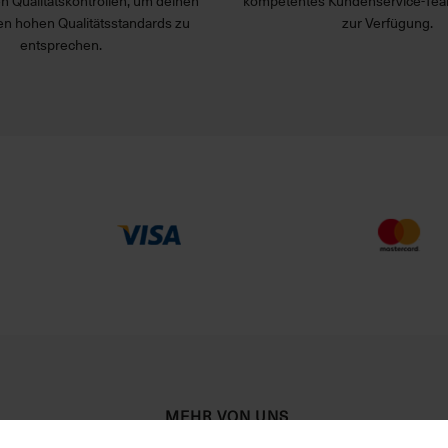
n Qualitätskontrollen, um deinen
kompetentes Kundenservice-Tea
n hohen Qualitätsstandards zu
zur Verfügung.
entsprechen.
MEHR VON UNS