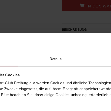
IN DEN WA
BESCHREIBUNG
SC FREIBURG STEP
DURCH DEN WINTER
Details
Mit dieser hochwertigen
SC Freibu
zeigt auch echte Vereinsliebe. Die
perfekt für kalte Tage.
et Cookies
Design & Details:
ort-Club Freiburg e.V werden Cookies und ähnliche Technologi
Klassische SC Freiburg Farben
che Zwecke eingesetzt, die auf Ihrem Endgerät gespeichert werd
Offizielles SC Freiburg Logo au
 Bitte beachten Sie, dass einige Cookies unbedingt erforderlich
Durchgehender Frontreißversch
Zwei seitliche Reißverschlussta