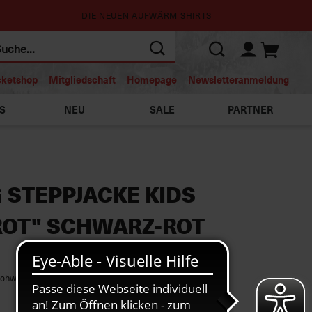
DIE NEUEN AUFWÄRM SHIRTS
cketshop
Mitgliedschaft
Homepage
Newsletteranmeldung
S
NEU
SALE
PARTNER
 STEPPJACKE KIDS
OT" SCHWARZ-ROT
Schwarz-Rot“