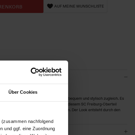
RENKORB
AUF MEINE WUNSCHLISTE
Über Cookies
KE in Rot
ist schlicht und ellegant, super bequem und stylisch zugleich. Es
verein ist. Zeige deine Begeisterung – mit diesem SC Freiburg-Oberteil
 um ein Kleidungsstück im Original-Design. Der Look entsteht durch den
n kleinen SC Freiburg Wappen.
en (zusammen nachfolgend
en und ggf. eine Zuordnung