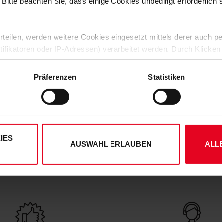
 Bitte beachten Sie, dass einige Cookies unbedingt erforderlich
KUNDENBEWERTUNGEN (24)
 erteilen, werden weitere Cookies eingesetzt mittels derer auch
Artikelnummer:
23NAR4997
ntifikatoren oder IP-Adressen) verarbeitet werden. Durch Klicken
Logistiknummer:
EM000213-0
 der Speicherung aller aufgeführten Cookies und der entsprech
 die unten jeweils angegebene Zwecke gem. § 25 Abs. 1 TDDDG,
Präferenzen
Statistiken
ene Auswahl treffen und diese durch Klicken auf den „Auswahl er
es“ auswählen, werden nur unbedingt erforderliche Cookies einge
derzeit widerrufen. Weitere Informationen entnehmen Sie bitte
ung
und unserem
Impressum
."
IES
AUSWAHL ERLAUBEN
ALL
DEINE VORTEILE IN UNSEREM SHOP