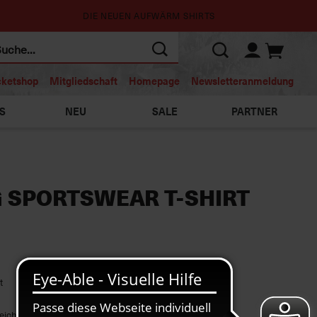
DIE NEUEN AUFWÄRM SHIRTS
cketshop
Mitgliedschaft
Homepage
Newsletteranmeldung
S
NEU
SALE
PARTNER
G SPORTSWEAR T-SHIRT
t
eicht