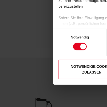
zu Ihrer Person ermöglichen.
bereitzustellen.
Sofern Sie Ihre Einwilligung
Ihnen (z.B. persönlichen Ide
zulassen“-Button stimmen Sie
Einwilligungsauswahl
personenbezogenen Daten für
Notwendig
zu. Sie können auch eine eig
Soweit Sie „Notwendige Cooki
Einwilligungen können Sie je
unserer
Datenschutzerklär
NOTWENDIGE COOK
ZULASSEN