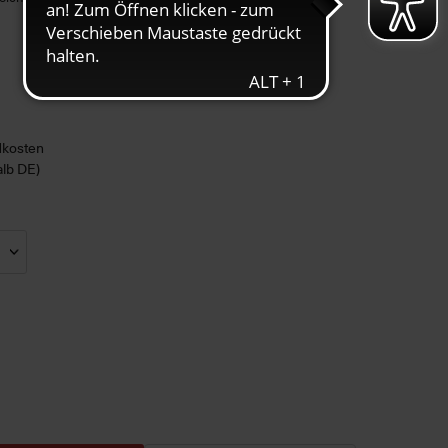
ndkosten
alb DE)