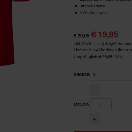
Strapazierfähig
100% Baumwolle
€ 19,95
€ 29,95
inkl. MwSt. | zzgl. € 6,95 Versa
Lieferzeit: 3-4 Werktage (innerh
Ursprünglich:
€ 29,95
-33%
GRÖSSE:
−
MENGE:
+