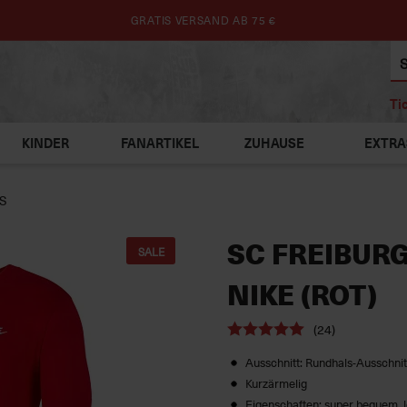
GRATIS VERSAND AB 75 €
Ti
KINDER
FANARTIKEL
ZUHAUSE
EXTRA
OS
SC FREIBUR
SALE
NIKE (ROT)
(24)
Ausschnitt: Rundhals-Ausschnit
Kurzärmelig
Eigenschaften: super bequem, l