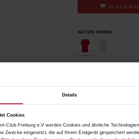
IN DEN WA
WEITERE FARBEN:
BESCHREIBUNG
Dein neuer Begleiter im Alltag.
Details
Das neue
T-Shirt Sportware von NI
zeigt allen, welcher dein Lieblings
erweiterst du deine Fan-Kollektion
et Cookies
klassischen NIKE-Swoosh und eine
ort-Club Freiburg e.V werden Cookies und ähnliche Technologi
che Zwecke eingesetzt, die auf Ihrem Endgerät gespeichert werd
HERSTELLERANGABEN