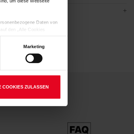
 sind, um diese Webseite
 personenbezogene Daten von
-657
 auf den „Alle Cookies
01
enden Verarbeitung Ihrer
 Art. 6 Abs. 1 lit. a DSGVO
Marketing
lauben“-Button bestätigen.
setzt. Ihre etwaig erteilten
E COOKIES ZULASSEN