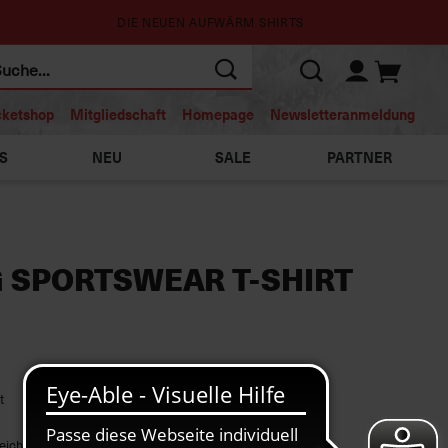
DIE NEUEN AUFWÄRM SHIRTS
cketshop
Mitgliedschaft
Homepage
Newsletteranmeldung
S
NEU
SALE
PARTNER
G SPORTSWEAR T-SHIRT
t
eicht