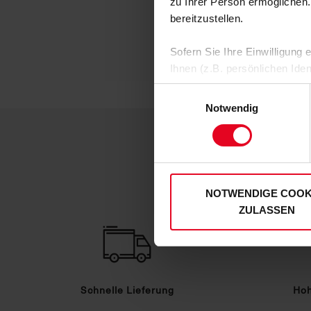
zu Ihrer Person ermöglichen.
bereitzustellen.
Sofern Sie Ihre Einwilligung
Ihnen (z.B. persönlichen Ide
zulassen“-Button stimmen Sie
Einwilligungsauswahl
personenbezogenen Daten für
Notwendig
zu. Sie können auch eine eig
Soweit Sie „Notwendige Cooki
Einwilligungen können Sie je
unserer
Datenschutzerklär
NOTWENDIGE COOK
ZULASSEN
Schnelle Lieferung
Hoh