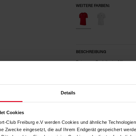
WEITERE FARBEN:
BESCHREIBUNG
Dein neuer Begleiter im Alltag.
Das neue
T-Shirt Sportware von NI
zeigt allen, welcher dein Lieblings
erweiterst du deine Fan-Kollektion
klassischen NIKE-Swoosh und eine
Details
HERSTELLERANGABEN
et Cookies
KUNDENBEWERTUNGEN (24)
ort-Club Freiburg e.V werden Cookies und ähnliche Technologi
che Zwecke eingesetzt, die auf Ihrem Endgerät gespeichert werd