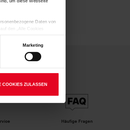
-657
 sind, um diese Webseite
01
 personenbezogene Daten von
 auf den „Alle Cookies
enden Verarbeitung Ihrer
 Art. 6 Abs. 1 lit. a DSGVO
Marketing
lauben“-Button bestätigen.
setzt. Ihre etwaig erteilten
E COOKIES ZULASSEN
rvice
Häufige Fragen