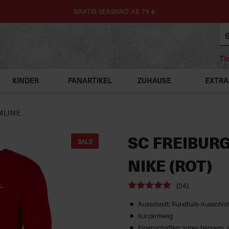
GRATIS VERSAND AB 75 €
Ti
KINDER
FANARTIKEL
ZUHAUSE
EXTRA
MLINE
SC FREIBUR
SALE
NIKE (ROT)
(24)
Ausschnitt: Rundhals-Ausschnit
Kurzärmelig
Eigenschaften: super bequem, l