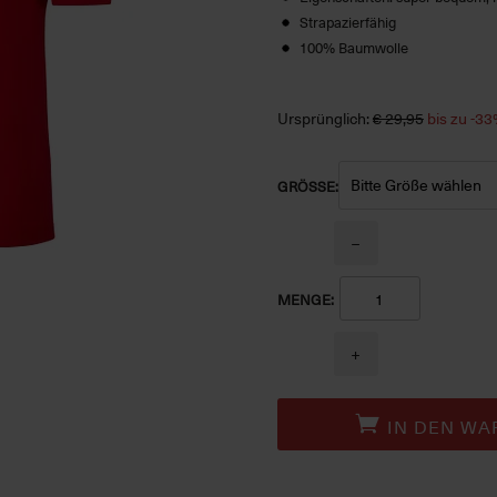
Strapazierfähig
100% Baumwolle
Ursprünglich:
€ 29,95
bis zu -3
GRÖSSE:
−
MENGE:
+
IN DEN WA