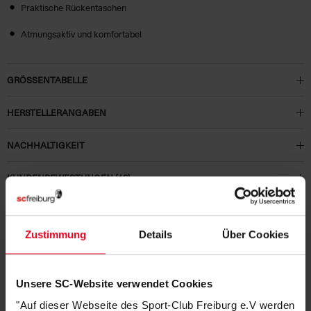
Praktische Rückentaschen
Atmungsaktiv und komfortabel
GRÖSSENTABELLE
HERSTELLERANGABEN
NACHHALTIGKEIT
KUNDENBEWERTUNGEN (13)
Artikelnummer:
25-100210
Logistiknummer:
EM001781-001
Zustimmung
Details
Über Cookies
Unsere SC-Website verwendet Cookies
PASSEND DAZU
"Auf dieser Webseite des Sport-Club Freiburg e.V werden