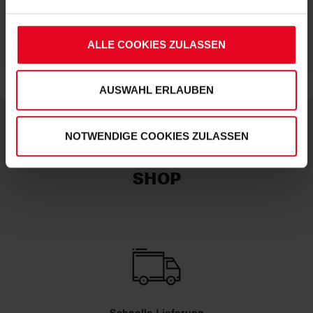
IN DEN WARENKORB
unbedingt erforderliche Cookies eingesetzt. Ihre etwaig
erteilten Einwilligungen können Sie jederzeit widerrufen.
ALLE COOKIES ZULASSEN
Weitere Informationen entnehmen Sie bitte
unserer
Datenschutzerklärung
und
unserem
Impressum
."
AUSWAHL ERLAUBEN
NOTWENDIGE COOKIES ZULASSEN
DEINE VORTEILE IN UNSEREM
SHOP
Schnelle Lieferung