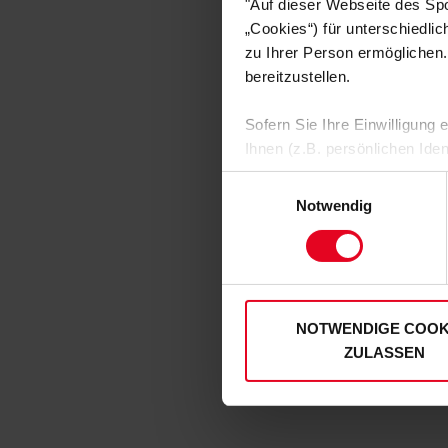
"Auf dieser Webseite des Sp
„Cookies“) für unterschiedli
zu Ihrer Person ermöglichen.
bereitzustellen.
Sofern Sie Ihre Einwilligung
Ihnen (z.B. persönlichen Ide
zulassen“-Button stimmen Sie
Einwilligungsauswahl
personenbezogenen Daten für
Notwendig
zu. Sie können auch eine eig
Soweit Sie „Notwendige Cooki
Einwilligungen können Sie je
unserer
Datenschutzerklär
NOTWENDIGE COOK
ZULASSEN