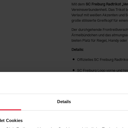
Mit dem
SC Freiburg Radtrikot „Ver
Vereinsverbundenheit. Das Trikot 
Verlauf mit weißen Akzenten und SC
große stilisierte Greifkopf für eine
Der durchgehende Frontreißverschl
Ärmelbündchen und das atmungsakt
bieten Platz für Riegel, Handy oder
Details:
Offizielles SC Freiburg Radtri
SC Freiburg Logo vorne und hi
Durchgehender Frontreißversc
Elastische Ärmelabschlüsse
Details
Praktische Rückentaschen
Atmungsaktiv und komfortabel
et Cookies