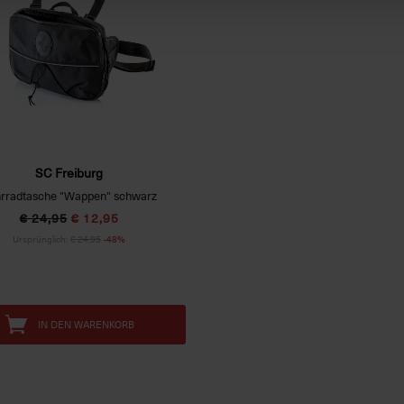
SC Freiburg
rradtasche "Wappen" schwarz
€ 24,95
€ 12,95
Ursprünglich:
€ 24,95
-48%
IN DEN WARENKORB