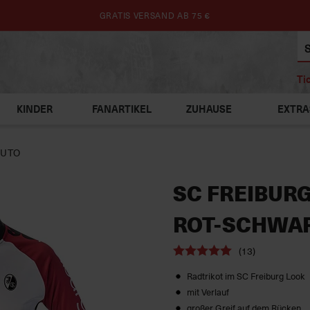
GRATIS VERSAND AB 75 €
Ti
KINDER
FANARTIKEL
ZUHAUSE
EXTRA
AUTO
SC FREIBUR
ROT-SCHWA
(13)
Radtrikot im SC Freiburg Look
mit Verlauf
großer Greif auf dem Rücken