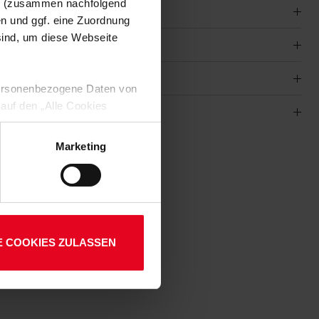
en (zusammen nachfolgend
en und ggf. eine Zuordnung
 sind, um diese Webseite
 personenbezogene Daten von
 auf den „Alle Cookies
enden Verarbeitung Ihrer
 Art. 6 Abs. 1 lit. a DSGVO
Marketing
lauben“-Button bestätigen.
01
setzt. Ihre etwaig erteilten
E COOKIES ZULASSEN