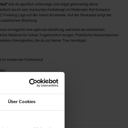
lauf“
bist du sportlich unterwegs und zeigst gleichzeitig deine
besticht durch sein markantes Farbdesign im fließenden Rot-Schwarz-
 Freiburg Logo auf der linken Brustseite. Auf der Rückseite sorgt der
n zusätzlichen Blickfang.
uss ermöglicht eine optimale Belüftung, während die elastischen
ive Material für hohen Tragekomfort sorgen. Praktische Rückentaschen
 andere Kleinigkeiten, die du auf deiner Tour benötigst.
kot im modernen Farbverlauf
nten
hluss
Über Cookies