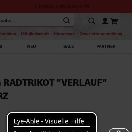
DIE NEUEN AUFWÄRM SHIRTS
cketshop
Mitgliedschaft
Homepage
Newsletteranmeldung
S
NEU
SALE
PARTNER
G RADTRIKOT "VERLAUF"
RZ