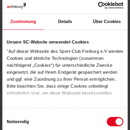
Eingesticktes SC Freiburg Brustlogo
Loop-Label am Saum
Zustimmung
Details
Über Cookies
Moderner, sportlicher Schnitt
Angenehm weiches Material für hohen Tragekomfort
Unsere SC-Website verwendet Cookies
Ein moderner Klassiker für jeden SC Freiburg Fan – minimalistisch, bequem
und mit klarer Botschaft.
"Auf dieser Webseite des Sport-Club Freiburg e.V werden
Cookies und ähnliche Technologien (zusammen
nachfolgend „Cookies“) für unterschiedliche Zwecke
HERSTELLERANGABEN
eingesetzt, die auf Ihrem Endgerät gespeichert werden
und ggf. eine Zuordnung zu Ihrer Person ermöglichen.
KUNDENBEWERTUNGEN (2)
Bitte beachten Sie, dass einige Cookies unbedingt
erforderlich sind, um diese Webseite bereitzustellen.
Artikelnummer:
25-100180
Logistiknummer:
EM001677-001
Sofern Sie Ihre Einwilligung erteilen, werden weitere
Cookies eingesetzt mittels derer auch personenbezogene
Einwilligungsauswahl
Daten von Ihnen (z.B. persönlichen Identifikatoren oder
Notwendig
IP-Adressen) verarbeitet werden. Durch Klicken auf den