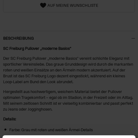
AUF MEINE WUNSCHLISTE
BESCHREIBUNG
SC Freiburg Pullover „moderne Basics“
Der SC Freiburg Pullover „moderne Basics“ vereint schlichte Eleganz mit
sportlicher Vereinsliebe. Das graue Grunddesign wird durch die markanten
roten und weißen Einsätze an den Ärmeln modern akzentuiert. Auf der
Brust ist das SC Freiburg Logo dezent eingestickt, während ein kleines
Loop-Label am Bund den Look abrundet.
Hergestellt aus hochwertigem, weichem Material bietet der Pullover
optimalen Tragekomfort – egal ob im Stadion, in der Freizeit oder im Alltag.
Mit seinem zeitlosen Schnitt ist er vielseitig kombinierbar und passt perfekt
zu Jeans oder Jogginghosen.
Details:
Farbe: Grau mit roten und weißen Ärmel-Details