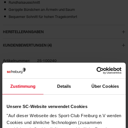
Rundhalsausschnitt
Gerippte Bündchen an Ärmeln und Saum
Bequemer Schnitt für hohen Tragekomfort
HERSTELLERANGABEN
KUNDENBEWERTUNGEN (4)
Artikelnummer:
25-100240
Logistiknummer:
EM001866-001
Zustimmung
Details
Über Cookies
DAS KÖNNTE DIR AUCH
GEFALLEN
Unsere SC-Website verwendet Cookies
"Auf dieser Webseite des Sport-Club Freiburg e.V werden
Cookies und ähnliche Technologien (zusammen