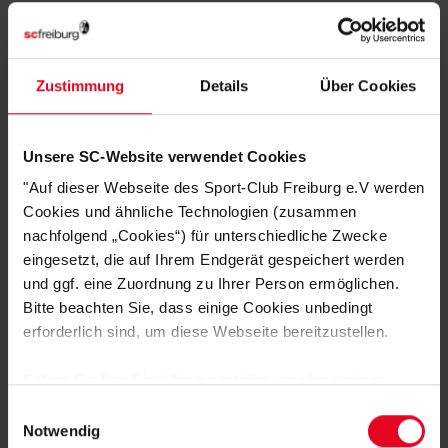
Rundhalsausschnitt
Gerippte Bündchen an Ärmeln und Saum
Bequemer Schnitt für hohen Tragekomfort
Zustimmung
Details
Über Cookies
HERSTELLERANGABEN
Unsere SC-Website verwendet Cookies
KUNDENBEWERTUNGEN (4)
"Auf dieser Webseite des Sport-Club Freiburg e.V werden
Artikelnummer:
25-100240
Cookies und ähnliche Technologien (zusammen
nachfolgend „Cookies“) für unterschiedliche Zwecke
Logistiknummer:
EM001866-001
eingesetzt, die auf Ihrem Endgerät gespeichert werden
und ggf. eine Zuordnung zu Ihrer Person ermöglichen.
Bitte beachten Sie, dass einige Cookies unbedingt
DAS KÖNNTE DIR AUCH
erforderlich sind, um diese Webseite bereitzustellen.
GEFALLEN
Sofern Sie Ihre Einwilligung erteilen, werden weitere
Cookies eingesetzt mittels derer auch personenbezogene
Einwilligungsauswahl
Daten von Ihnen (z.B. persönlichen Identifikatoren oder
Notwendig