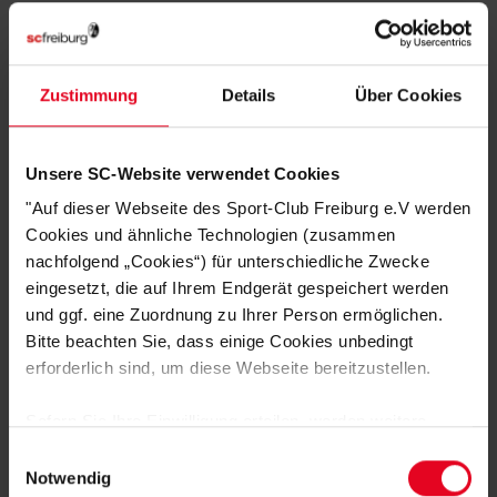
Rundhalsausschnitt
Gerippte Bündchen an Ärmeln und Saum
Bequemer Schnitt für hohen Tragekomfort
Zustimmung
Details
Über Cookies
HERSTELLERANGABEN
Unsere SC-Website verwendet Cookies
KUNDENBEWERTUNGEN (4)
"Auf dieser Webseite des Sport-Club Freiburg e.V werden
Artikelnummer:
25-100240
Cookies und ähnliche Technologien (zusammen
nachfolgend „Cookies“) für unterschiedliche Zwecke
Logistiknummer:
EM001866-001
eingesetzt, die auf Ihrem Endgerät gespeichert werden
und ggf. eine Zuordnung zu Ihrer Person ermöglichen.
Bitte beachten Sie, dass einige Cookies unbedingt
DAS KÖNNTE DIR AUCH
erforderlich sind, um diese Webseite bereitzustellen.
GEFALLEN
Sofern Sie Ihre Einwilligung erteilen, werden weitere
Cookies eingesetzt mittels derer auch personenbezogene
Einwilligungsauswahl
Daten von Ihnen (z.B. persönlichen Identifikatoren oder
Notwendig