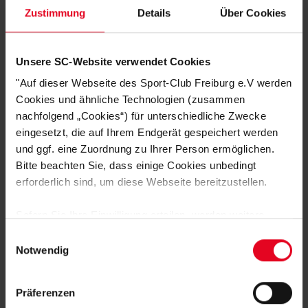
Mit SC Freiburg Logo auf dem Bein
Zustimmung
Details
Über Cookies
Elastischer Bund mit äußerem Kordelzug
Seitentaschen für mehr Funktionalität
Unsere SC-Website verwendet Cookies
Für Fans, die Wert auf
Stil, Komfort und Funktionalität
legen – mit dieser
"Auf dieser Webseite des Sport-Club Freiburg e.V werden
Hose bist du überall sportlich unterwegs!
Cookies und ähnliche Technologien (zusammen
nachfolgend „Cookies“) für unterschiedliche Zwecke
eingesetzt, die auf Ihrem Endgerät gespeichert werden
HERSTELLERANGABEN
und ggf. eine Zuordnung zu Ihrer Person ermöglichen.
Bitte beachten Sie, dass einige Cookies unbedingt
NACHHALTIGKEIT
erforderlich sind, um diese Webseite bereitzustellen.
KUNDENBEWERTUNGEN (3)
Sofern Sie Ihre Einwilligung erteilen, werden weitere
Cookies eingesetzt mittels derer auch personenbezogene
Artikelnummer:
25NHV0959-010
Einwilligungsauswahl
Daten von Ihnen (z.B. persönlichen Identifikatoren oder
Notwendig
Logistiknummer:
EM001629-001
IP-Adressen) verarbeitet werden. Durch Klicken auf den
„Alle Cookies zulassen“-Button stimmen Sie der
Präferenzen
Speicherung aller aufgeführten Cookies und der