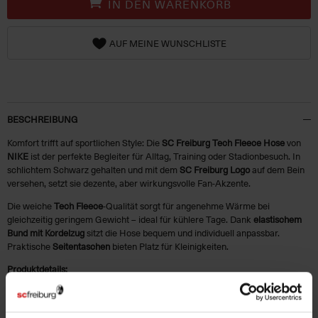
IN DEN WARENKORB
AUF MEINE WUNSCHLISTE
BESCHREIBUNG
Komfort trifft auf sportlichen Style: Die
SC Freiburg Tech Fleece Hose
von
NIKE
ist der perfekte Begleiter für Alltag, Training oder Stadionbesuch. In
schlichtem Schwarz gehalten und mit dem
SC Freiburg Logo
auf dem Bein
versehen, setzt sie dezente, aber wirkungsvolle Fan-Akzente.
Die weiche
Tech Fleece
-Qualität sorgt für angenehme Wärme bei
gleichzeitig geringem Gewicht – ideal für kühlere Tage. Dank
elastischem
Bund mit Kordelzug
sitzt die Hose bequem und individuell anpassbar.
Praktische
Seitentaschen
bieten Platz für Kleinigkeiten.
Produktdetails:
Farbe: Schwarz