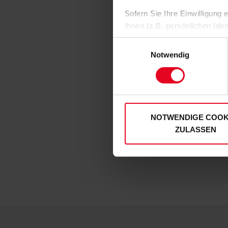
Sofern Sie Ihre Einwilligung
Ihnen (z.B. persönlichen Ide
zulassen“-Button stimmen Sie
Einwilligungsauswahl
personenbezogenen Daten für
Notwendig
zu. Sie können auch eine eig
Soweit Sie „Notwendige Cooki
Einwilligungen können Sie je
unserer
Datenschutzerklär
NOTWENDIGE COOK
ZULASSEN