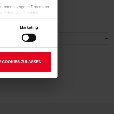
h weiches Material
 personenbezogene Daten von
 auf den „Alle Cookies
enden Verarbeitung Ihrer
schlicht, bequem und vereinstark!
 Art. 6 Abs. 1 lit. a DSGVO
Marketing
lauben“-Button bestätigen.
setzt. Ihre etwaig erteilten
E COOKIES ZULASSEN
-101
01