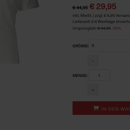
€ 29,95
€ 44,95
inkl. MwSt. | zzgl. € 6,95 Versa
Lieferzeit: 3-4 Werktage (innerh
Ursprünglich:
€ 44,95
-33%
GRÖSSE:
−
MENGE:
+
IN DEN WA