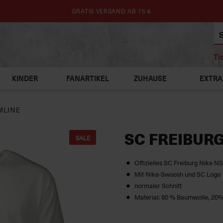
GRATIS VERSAND AB 75 €
Ti
KINDER
FANARTIKEL
ZUHAUSE
EXTRA
MLINE
SC FREIBURG
SALE
Offizielles SC Freiburg Nike N
Mit Nike-Swoosh und SC Logo
normaler Schnitt
Material: 80 % Baumwolle, 20%