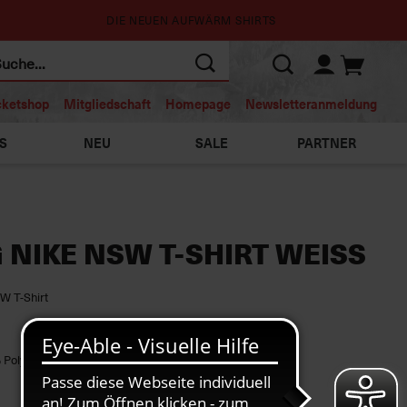
DIE NEUEN AUFWÄRM SHIRTS
cketshop
Mitgliedschaft
Homepage
Newsletteranmeldung
S
NEU
SALE
PARTNER
 NIKE NSW T-SHIRT WEISS
SW T-Shirt
 Polyester