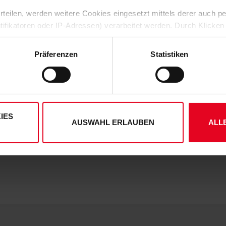
Angenehmer Tragekomfort durc
 erteilen, werden weitere Cookies eingesetzt mittels derer auch
ntifikatoren oder IP-Adressen) verarbeitet werden. Durch Klicken
Regular Fit
 der Speicherung aller aufgeführten Cookies und der entsprech
Ein Must-have für jeden SCF-Fan – 
 die unten jeweils angegebene Zwecke gem. § 25 Abs. 1 TDDDG,
Präferenzen
Statistiken
ene Auswahl treffen und diese durch Klicken auf den „Auswahl er
es“ auswählen, werden nur unbedingt erforderliche Cookies einge
HERSTELLERANGABEN
derzeit widerrufen. Weitere Informationen entnehmen Sie bitte
ung
und unserem
Impressum
."
KUNDENBEWERTUNGEN (0)
IES
AUSWAHL ERLAUBEN
ALL
Artikelnummer:
25NDO7392
Logistiknummer:
EM001590-0