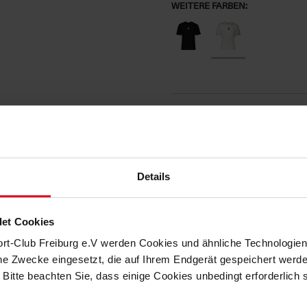
WEITERE FARBEN:
BESCHREIBUNG
Klassisch, sportlich, SC Freiburg –
im Alltag nicht auf ihren Lieblingsv
Das Shirt überzeugt durch ein
deze
Details
das stilvoll deine Verbundenheit z
Tragekomfort, während der
klassis
Produktdetails:
et Cookies
Farbe: Weiß
ort-Club Freiburg e.V werden Cookies und ähnliche Technologi
che Zwecke eingesetzt, die auf Ihrem Endgerät gespeichert werd
SC Freiburg Logo mittig auf der
 Bitte beachten Sie, dass einige Cookies unbedingt erforderlich
Klassischer Rundhalsausschnitt