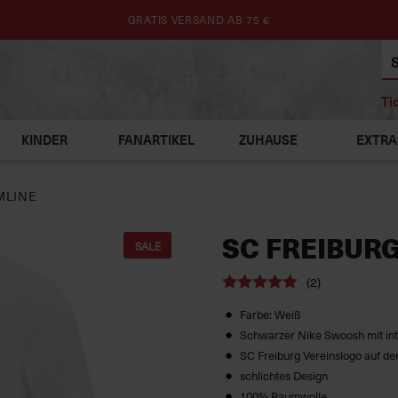
GRATIS VERSAND AB 75 €
Ti
KINDER
FANARTIKEL
ZUHAUSE
EXTRA
MLINE
SC FREIBURG
SALE
(2)
Farbe: Weiß
Schwarzer Nike Swoosh mit int
SC Freiburg Vereinslogo auf de
schlichtes Design
100% Baumwolle