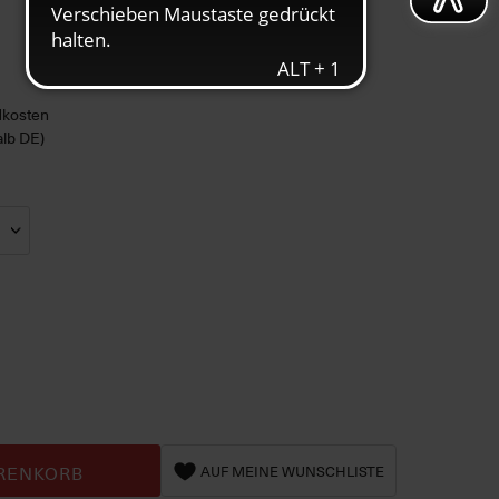
ndkosten
alb DE)
RENKORB
AUF MEINE WUNSCHLISTE