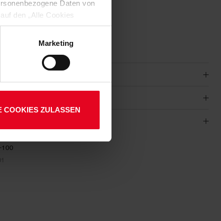
 personenbezogene Daten von
 auf den „Alle Cookies
enden Verarbeitung Ihrer
 Art. 6 Abs. 1 lit. a DSGVO
ekomfort
Marketing
lauben“-Button bestätigen.
setzt. Ihre etwaig erteilten
E COOKIES ZULASSEN
-100
01