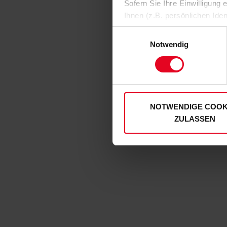
Sofern Sie Ihre Einwilligung
Ihnen (z.B. persönlichen Ide
zulassen“-Button stimmen Sie
Einwilligungsauswahl
personenbezogenen Daten für
Notwendig
zu. Sie können auch eine eig
Soweit Sie „Notwendige Cooki
Einwilligungen können Sie je
unserer
Datenschutzerklär
NOTWENDIGE COOK
ZULASSEN