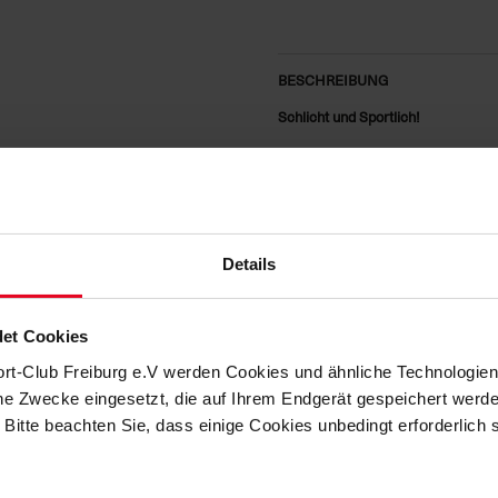
BESCHREIBUNG
Schlicht und Sportlich!
Das
SC Freiburg Nike Club T-Shirt
Vereinsdetails. Gefertigt aus 100 
Stadionbesuch oder sportliche Akti
Der linke Brustbereich ist mit dem
während auf der rechten Seite das 
Details
dezent, aber klar zum Ausdruck bri
Ein Shirt für alle, die Stil und Te
et Cookies
Produktdetails:
ort-Club Freiburg e.V werden Cookies und ähnliche Technologi
Farbe: Weiß
che Zwecke eingesetzt, die auf Ihrem Endgerät gespeichert werd
„SC Freiburg“-Schriftzug auf de
 Bitte beachten Sie, dass einige Cookies unbedingt erforderlich
Schwarzer Nike-Swoosh auf der