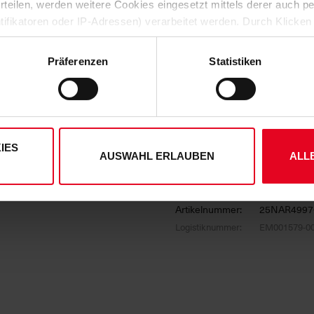
 erteilen, werden weitere Cookies eingesetzt mittels derer auch
Rundhalsausschnitt
ntifikatoren oder IP-Adressen) verarbeitet werden. Durch Klicken
Material: 100 % Baumwolle
 der Speicherung aller aufgeführten Cookies und der entsprech
 die unten jeweils angegebene Zwecke gem. § 25 Abs. 1 TDDDG,
Regular Fit für optimalen Trag
Präferenzen
Statistiken
ene Auswahl treffen und diese durch Klicken auf den „Auswahl er
es“ auswählen, werden nur unbedingt erforderliche Cookies einge
HERSTELLERANGABEN
derzeit widerrufen. Weitere Informationen entnehmen Sie bitte
ung
und unserem
Impressum
."
MATERIALIEN
IES
AUSWAHL ERLAUBEN
ALL
KUNDENBEWERTUNGEN (2)
Artikelnummer:
25NAR4997
Logistiknummer:
EM001579-0