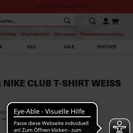
DIE NEUEN AUFWÄRM SHIRTS
cketshop
Mitgliedschaft
Homepage
Newsletteranmeldung
S
NEU
SALE
PARTNER
 NIKE CLUB T-SHIRT WEISS
egriertem „Nike“-Schriftzug
r rechten Brust