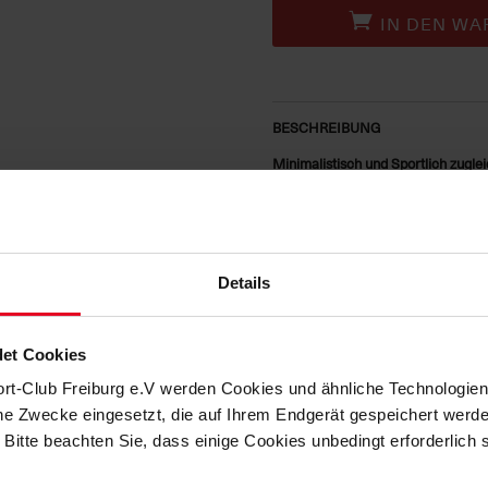
IN DEN WA
BESCHREIBUNG
Minimalistisch und Sportlich zuglei
Stilvoll und vereinstreu – das
SC Fr
Botschaft. In zeitlosem Schwarz ge
rechten Brustseite befindet sich d
mit „Nike“-Schriftzug das sportive
Details
alle, die sportliche Schlichtheit m
HERSTELLERANGABEN
et Cookies
ort-Club Freiburg e.V werden Cookies und ähnliche Technologi
MATERIALIEN
che Zwecke eingesetzt, die auf Ihrem Endgerät gespeichert werd
 Bitte beachten Sie, dass einige Cookies unbedingt erforderlich
KUNDENBEWERTUNGEN (24)