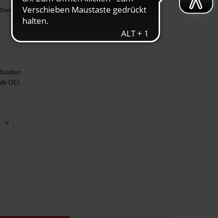
e Swoosh
ndkosten
alb DE)