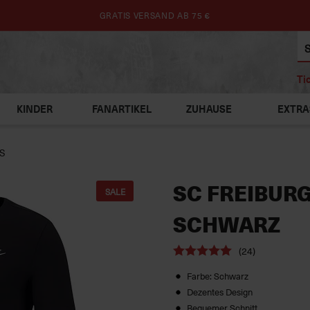
GRATIS VERSAND AB 75 €
Ti
KINDER
FANARTIKEL
ZUHAUSE
EXTRA
OS
SC FREIBURG
SALE
SCHWARZ
(24)
Farbe: Schwarz
Dezentes Design
Bequemer Schnitt