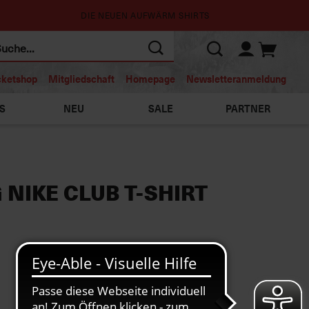
DIE NEUEN AUFWÄRM SHIRTS
cketshop
Mitgliedschaft
Homepage
Newsletteranmeldung
S
NEU
SALE
PARTNER
 NIKE CLUB T-SHIRT