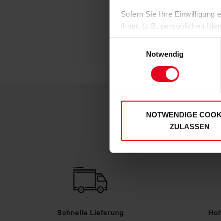
Sofern Sie Ihre Einwilligung
Ihnen (z.B. persönlichen Ide
zulassen“-Button stimmen Sie
Einwilligungsauswahl
personenbezogenen Daten für
Notwendig
zu. Sie können auch eine eig
Soweit Sie „Notwendige Cooki
Einwilligungen können Sie je
unserer
Datenschutzerklär
NOTWENDIGE COOK
ZULASSEN
Schnelle Lieferung
Hoh