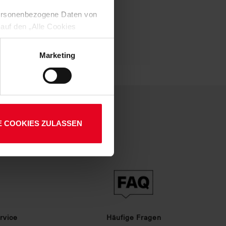
-013
 personenbezogene Daten von
01
 auf den „Alle Cookies
enden Verarbeitung Ihrer
 Art. 6 Abs. 1 lit. a DSGVO
Marketing
lauben“-Button bestätigen.
setzt. Ihre etwaig erteilten
E COOKIES ZULASSEN
rvice
Häufige Fragen