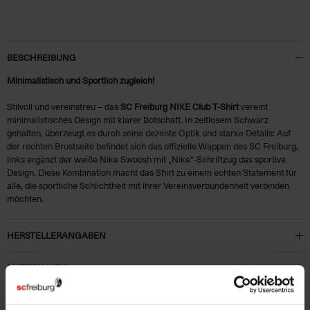
BESCHREIBUNG
Minimalistisch und Sportlich zugleich!
Stilvoll und vereinstreu – das
SC Freiburg NIKE Club T-Shirt
vereint
minimalistisches Design mit klarer Botschaft. In zeitlosem Schwarz
gehalten, überzeugt es durch seine dezente Optik und starke Details: Auf
der rechten Brustseite befindet sich das offizielle Wappen des SC Freiburg,
links ergänzt der weiße Nike Swoosh mit „Nike“-Schriftzug das sportive
Design. Diese Kombination macht das Shirt zu einem echten Statement für
alle, die sportliche Schlichtheit mit ihrer Vereinsverbundenheit verbinden
möchten.
HERSTELLERANGABEN
MATERIALIEN
KUNDENBEWERTUNGEN (24)