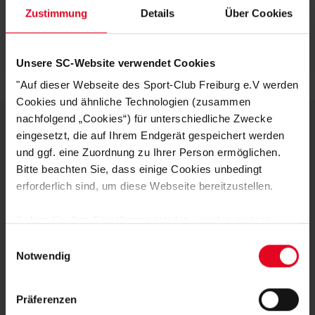
Zustimmung
Details
Über Cookies
Artikelnummer:
25NAR4997-013
Logistiknummer:
EM001578-001
Unsere SC-Website verwendet Cookies
"Auf dieser Webseite des Sport-Club Freiburg e.V werden
Cookies und ähnliche Technologien (zusammen
nachfolgend „Cookies“) für unterschiedliche Zwecke
eingesetzt, die auf Ihrem Endgerät gespeichert werden
DEINE VORTEILE IN UNSEREM
und ggf. eine Zuordnung zu Ihrer Person ermöglichen.
Bitte beachten Sie, dass einige Cookies unbedingt
SHOP
erforderlich sind, um diese Webseite bereitzustellen.
Sofern Sie Ihre Einwilligung erteilen, werden weitere
Cookies eingesetzt mittels derer auch personenbezogene
Einwilligungsauswahl
Daten von Ihnen (z.B. persönlichen Identifikatoren oder
Notwendig
IP-Adressen) verarbeitet werden. Durch Klicken auf den
„Alle Cookies zulassen“-Button stimmen Sie der
Präferenzen
Speicherung aller aufgeführten Cookies und der