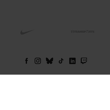
© 2026 004 GMBH. Alle Rechte vorbehalten.
Alle Preise in Euro, inkl. MwSt. zzgl. Versandkosten. Änderungen und Irrtümer
vorbehalten. Abbildungen ähnlich. Nur solange der Vorrat reicht.