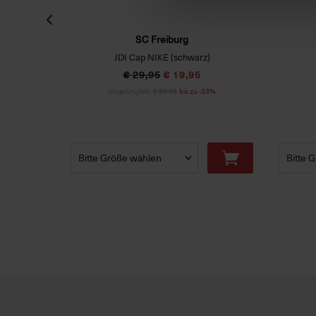
SC Freiburg
JDI Cap NIKE (schwarz)
€ 29,95
€ 19,95
29%
Ursprünglich:
€ 29,95
bis zu -33%