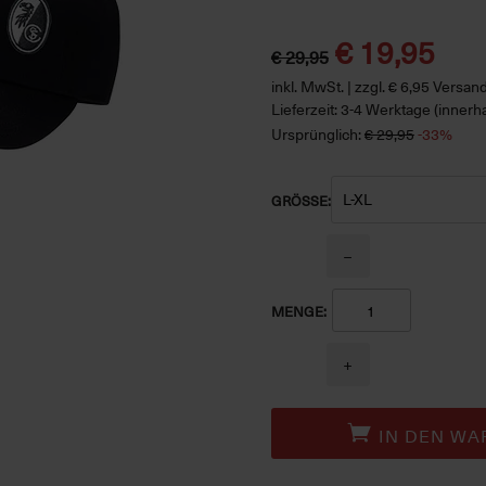
€ 19,95
€ 29,95
inkl. MwSt. | zzgl. € 6,95 Versa
Lieferzeit: 3-4 Werktage (innerh
Ursprünglich:
€ 29,95
-33%
GRÖSSE:
−
MENGE:
+
IN DEN WA