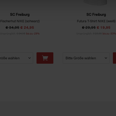
SC Freiburg
SC Freiburg
Fischerhut NIKE (schwarz)
Futura T-Shirt NIKE (weiß)
€ 34,95
€ 24,95
€ 29,95
€ 19,95
Ursprünglich:
€ 34,95
bis zu -29%
Ursprünglich:
€ 29,95
bis zu -33%