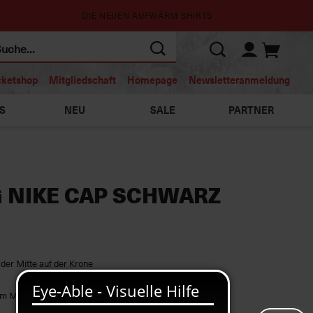
DIE NEUEN AUFWÄRM SHIRTS
cketshop
Mitgliedschaft
Homepage
Newsletteranmeldung
S
NEU
SALE
PARTNER
G NIKE CAP SCHWARZ
 der Mitte auf der Krone
em Metallschiebeverschluss verstellbar