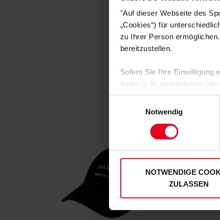
"Auf dieser Webseite des Sp
„Cookies“) für unterschiedli
zu Ihrer Person ermöglichen.
bereitzustellen.
Sofern Sie Ihre Einwilligung
Ihnen (z.B. persönlichen Ide
zulassen“-Button stimmen Sie
Einwilligungsauswahl
personenbezogenen Daten für
Notwendig
zu. Sie können auch eine eig
Soweit Sie „Notwendige Cooki
SALE
SALE
Einwilligungen können Sie je
unserer
Datenschutzerklär
NOTWENDIGE COOK
ZULASSEN