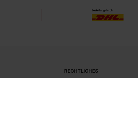
RECHTLICHES
Allgemeine Geschäftsbedingungen
Datenschutzerklärung
Widerrufsrecht
Impressum
Cookie Einstellungen
Vertrag widerrufen