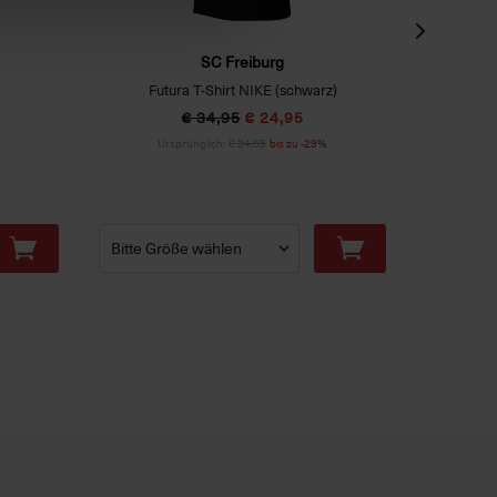
SC Freiburg
Futura T-Shirt NIKE (schwarz)
€ 34,95
€ 24,95
Ursprünglich:
€ 34,95
bis zu -29%
Ur