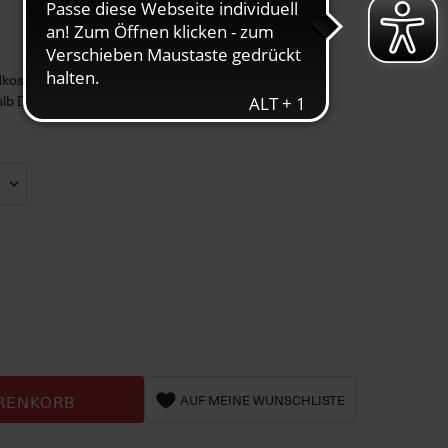
ndkosten
alb DE)
RENKORB
AUF MEINE WUNSCHLISTE