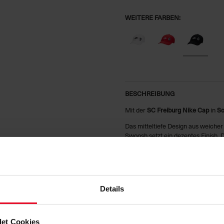
WEITERE FARBEN:
BESCHREIBUNG
Mit der
SC Freiburg Nike Cap
in
S
Das mitteltiefe Design aus weiche
Swoosh setzt ein dezentes Finish.
einen lässigen Vintage-Look, der m
Vorderseite macht deine Verbundenh
HERSTELLERANGABEN
Details
MATERIALIEN
et Cookies