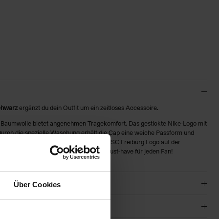
chwarz
ergänzt du dein Outfit um ein zeitloses Accessoire.
r Baumwolle bietet angenehmen Tragekomfort. Das gestickte Nike-Logo mit
 Durch die spezielle Waschung erhält die Cap eine weiche Passform und
it der Zeit noch authentischer wirkt. Das SC Freiburg Logo auf der
eit mit dem Sport-Club sichtbar. Ein Must-have für jeden Fan!
Über Cookies