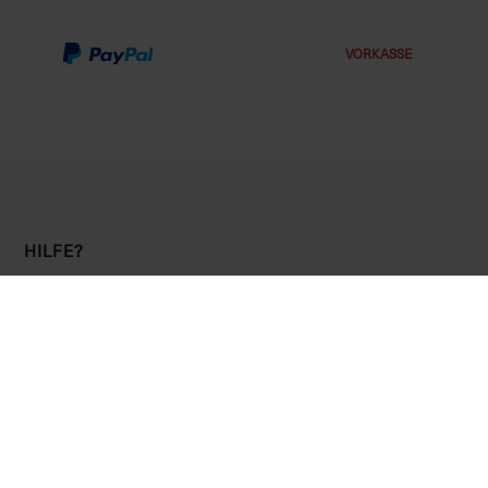
VORKASSE
HILFE?
Kontakt
Häufig gestellte Fragen
Newsletter
Größentabelle
Versand und Zahlungsbedingungen
Gutschein
Über uns
Erklärung zur Barrierefreiheit