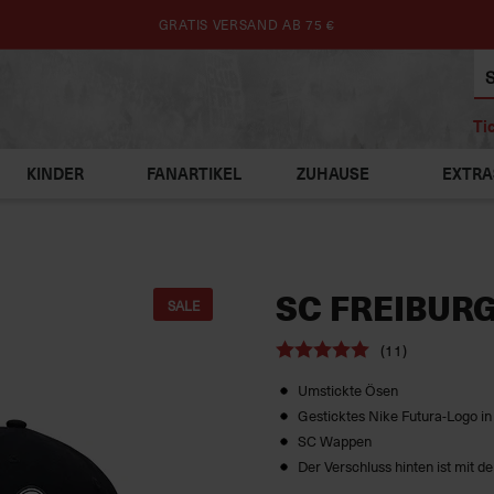
GRATIS VERSAND AB 75 €
Ti
KINDER
FANARTIKEL
ZUHAUSE
EXTRA
SC FREIBUR
SALE
(11)
Umstickte Ösen
Gesticktes Nike Futura-Logo in
SC Wappen
Der Verschluss hinten ist mit d