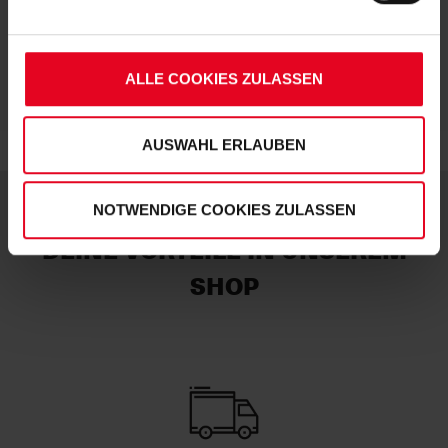
Soweit Sie „Notwendige Cookies“ auswählen, werden nur
unbedingt erforderliche Cookies eingesetzt. Ihre etwaig
erteilten Einwilligungen können Sie jederzeit widerrufen.
ALLE COOKIES ZULASSEN
Weitere Informationen entnehmen Sie bitte
unserer
Datenschutzerklärung
und
unserem
Impressum
."
AUSWAHL ERLAUBEN
NOTWENDIGE COOKIES ZULASSEN
DEINE VORTEILE IN UNSEREM
SHOP