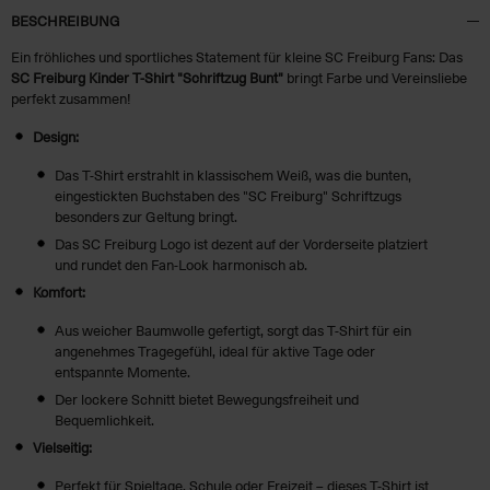
BESCHREIBUNG
Ein fröhliches und sportliches Statement für kleine SC Freiburg Fans: Das
SC Freiburg Kinder T-Shirt "Schriftzug Bunt"
bringt Farbe und Vereinsliebe
perfekt zusammen!
Design:
Das T-Shirt erstrahlt in klassischem Weiß, was die bunten,
eingestickten Buchstaben des "SC Freiburg" Schriftzugs
besonders zur Geltung bringt.
Das SC Freiburg Logo ist dezent auf der Vorderseite platziert
und rundet den Fan-Look harmonisch ab.
Komfort:
Aus weicher Baumwolle gefertigt, sorgt das T-Shirt für ein
angenehmes Tragegefühl, ideal für aktive Tage oder
entspannte Momente.
Der lockere Schnitt bietet Bewegungsfreiheit und
Bequemlichkeit.
Vielseitig:
Perfekt für Spieltage, Schule oder Freizeit – dieses T-Shirt ist