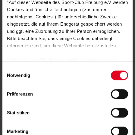
GEFALLEN
"Auf dieser Webseite des Sport-Club Freiburg e.V werden
Cookies und ähnliche Technologien (zusammen
nachfolgend „Cookies“) für unterschiedliche Zwecke
eingesetzt, die auf Ihrem Endgerät gespeichert werden
und ggf. eine Zuordnung zu Ihrer Person ermöglichen.
Bitte beachten Sie, dass einige Cookies unbedingt
erforderlich sind, um diese Webseite bereitzustellen.
Sofern Sie Ihre Einwilligung erteilen, werden weitere
Cookies eingesetzt mittels derer auch personenbezogene
Einwilligungsauswahl
Daten von Ihnen (z.B. persönlichen Identifikatoren oder
Notwendig
IP-Adressen) verarbeitet werden. Durch Klicken auf den
„Alle Cookies zulassen“-Button stimmen Sie der
Präferenzen
Speicherung aller aufgeführten Cookies und der
SC Freiburg
entsprechenden Verarbeitung Ihrer personenbezogenen
Kinder T-Shirt "FRBRG" rot
Daten für die unten jeweils angegebene Zwecke gem. §
Statistiken
€ 19,95
25 Abs. 1 TDDDG, Art. 6 Abs. 1 lit. a DSGVO zu. Sie
können auch eine eigene Auswahl treffen und diese durch
Marketing
Klicken auf den „Auswahl erlauben“-Button bestätigen.