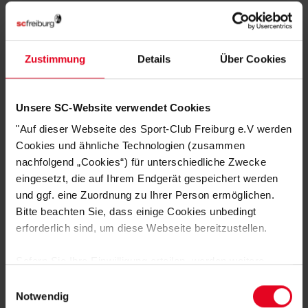
KUNDENBEWERTUNGEN (1)
Artikelnummer:
25-100214
Zustimmung
Details
Über Cookies
Logistiknummer:
EM001785-001
Unsere SC-Website verwendet Cookies
"Auf dieser Webseite des Sport-Club Freiburg e.V werden
DAS KÖNNTE DIR AUCH
Cookies und ähnliche Technologien (zusammen
GEFALLEN
nachfolgend „Cookies“) für unterschiedliche Zwecke
eingesetzt, die auf Ihrem Endgerät gespeichert werden
und ggf. eine Zuordnung zu Ihrer Person ermöglichen.
Bitte beachten Sie, dass einige Cookies unbedingt
erforderlich sind, um diese Webseite bereitzustellen.
Sofern Sie Ihre Einwilligung erteilen, werden weitere
Cookies eingesetzt mittels derer auch personenbezogene
Einwilligungsauswahl
Daten von Ihnen (z.B. persönlichen Identifikatoren oder
Notwendig