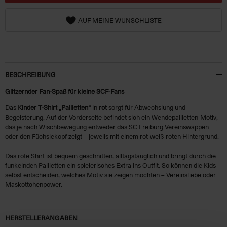
AUF MEINE WUNSCHLISTE
BESCHREIBUNG
Glitzernder Fan-Spaß für kleine SCF-Fans
Das
Kinder T-Shirt „Pailletten“
in
rot
sorgt für Abwechslung und
Begeisterung. Auf der Vorderseite befindet sich ein Wendepailletten-Motiv,
das je nach Wischbewegung entweder das SC Freiburg Vereinswappen
oder den Füchslekopf zeigt – jeweils mit einem rot-weiß-roten Hintergrund.
Das rote Shirt ist bequem geschnitten, alltagstauglich und bringt durch die
funkelnden Pailletten ein spielerisches Extra ins Outfit. So können die Kids
selbst entscheiden, welches Motiv sie zeigen möchten – Vereinsliebe oder
Maskottchenpower.
HERSTELLERANGABEN