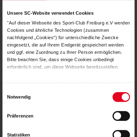
Elastischer Bund am Bein
Unsere SC-Website verwendet Cookies
HERSTELLERANGABEN
"Auf dieser Webseite des Sport-Club Freiburg e.V werden
Cookies und ähnliche Technologien (zusammen
KUNDENBEWERTUNGEN (2)
nachfolgend „Cookies“) für unterschiedliche Zwecke
eingesetzt, die auf Ihrem Endgerät gespeichert werden
Artikelnummer:
23-100165
und ggf. eine Zuordnung zu Ihrer Person ermöglichen.
Logistiknummer:
EM000903-001
Bitte beachten Sie, dass einige Cookies unbedingt
erforderlich sind, um diese Webseite bereitzustellen.
Sofern Sie Ihre Einwilligung erteilen, werden weitere
Cookies eingesetzt mittels derer auch personenbezogene
Einwilligungsauswahl
Daten von Ihnen (z.B. persönlichen Identifikatoren oder
Notwendig
DEINE VORTEILE IN UNSEREM
IP-Adressen) verarbeitet werden. Durch Klicken auf den
„Alle Cookies zulassen“-Button stimmen Sie der
SHOP
Präferenzen
Speicherung aller aufgeführten Cookies und der
entsprechenden Verarbeitung Ihrer personenbezogenen
Daten für die unten jeweils angegebene Zwecke gem. §
Statistiken