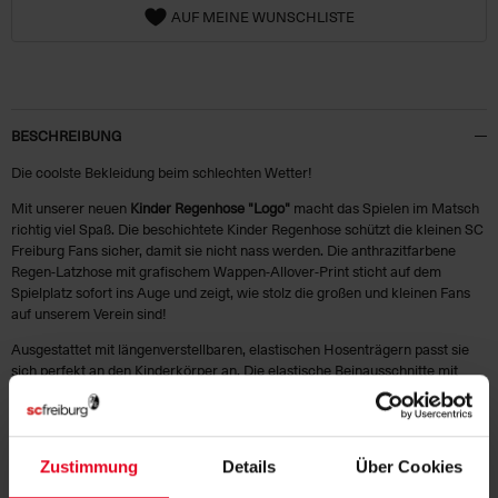
AUF MEINE WUNSCHLISTE
BESCHREIBUNG
Die coolste Bekleidung beim schlechten Wetter!
Mit unserer neuen
Kinder Regenhose "Logo"
macht das Spielen im Matsch
richtig viel Spaß. Die beschichtete Kinder Regenhose schützt die kleinen SC
Freiburg Fans sicher, damit sie nicht nass werden. Die anthrazitfarbene
Regen-Latzhose mit grafischem Wappen-Allover-Print sticht auf dem
Spielplatz sofort ins Auge und zeigt, wie stolz die großen und kleinen Fans
auf unserem Verein sind!
Ausgestattet mit längenverstellbaren, elastischen Hosenträgern passt sie
sich perfekt an den Kinderkörper an. Die elastische Beinausschnitte mit
Steg sorgen für einen guten Schutz gegen Feuchtigkeit. Am unteren Teil der
Beinen befinden sich reflektierenden Streifenelementen.
Elastische Träger
Zustimmung
Details
Über Cookies
Ungefüttert