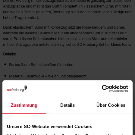
Die SC Freiburg Kinder Anzugshose ist die ideale Ergänzung zur passenden
Anzugsjacke und macht das Outfit komplett. In klassischem Grau mit roten
und weißen Details gehalten, überzeugt sie durch ihr sportliches Design und
hohen Tragekomfort.
Dank elastischem Bund mit Kordelzug sitzt die Hose bequem und sicher,
während die weiche Baumwolle für ein angenehmes Gefühl auf der Haut
sorgt. Praktische Seitentaschen bieten zusätzlichen Stauraum. Kombiniert
mit der Anzugsjacke entsteht ein stylisches SC Freiburg Set für kleine Fans.
Details:
Farbe: Grau-Rot mit weißen Akzenten
Material: Baumwolle – weich und pflegeleicht
Praktische Seitentaschen
Perfekt kombinierbar mit der passenden Anzugsjacke
Zustimmung
Details
Über Cookies
Ein Must-have für junge SC Freiburg Anhänger – sportlich, bequem
und voller Vereinsliebe!
Unsere SC-Website verwendet Cookies