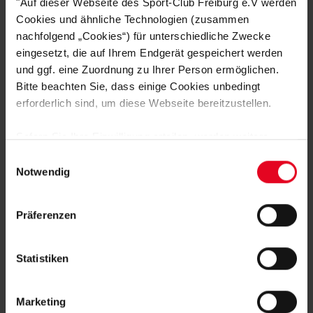
HERSTELLERANGABEN
"Auf dieser Webseite des Sport-Club Freiburg e.V werden
Cookies und ähnliche Technologien (zusammen
KUNDENBEWERTUNGEN (3)
nachfolgend „Cookies“) für unterschiedliche Zwecke
eingesetzt, die auf Ihrem Endgerät gespeichert werden
und ggf. eine Zuordnung zu Ihrer Person ermöglichen.
Artikelnummer:
25-100045
Bitte beachten Sie, dass einige Cookies unbedingt
Logistiknummer:
EM001827-001
erforderlich sind, um diese Webseite bereitzustellen.
Sofern Sie Ihre Einwilligung erteilen, werden weitere
PASSEND DAZU
Cookies eingesetzt mittels derer auch personenbezogene
Einwilligungsauswahl
Daten von Ihnen (z.B. persönlichen Identifikatoren oder
Notwendig
IP-Adressen) verarbeitet werden. Durch Klicken auf den
„Alle Cookies zulassen“-Button stimmen Sie der
Präferenzen
Speicherung aller aufgeführten Cookies und der
entsprechenden Verarbeitung Ihrer personenbezogenen
Daten für die unten jeweils angegebene Zwecke gem. §
Statistiken
25 Abs. 1 TDDDG, Art. 6 Abs. 1 lit. a DSGVO zu. Sie
können auch eine eigene Auswahl treffen und diese durch
Marketing
Klicken auf den „Auswahl erlauben“-Button bestätigen.