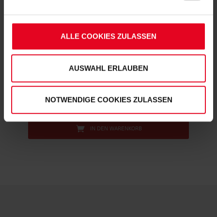
Soweit Sie „Notwendige Cookies“ auswählen, werden nur
unbedingt erforderliche Cookies eingesetzt. Ihre etwaig
erteilten Einwilligungen können Sie jederzeit widerrufen.
ALLE COOKIES ZULASSEN
SC Freiburg
Weitere Informationen entnehmen Sie bitte
unserer
Datenschutzerklärung
und
Kinder-Cap "Füchslekopf Frottee" rot
unserem
Impressum
."
AUSWAHL ERLAUBEN
€ 16,95
NOTWENDIGE COOKIES ZULASSEN
IN DEN WARENKORB