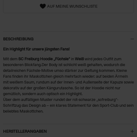
AUF MEINE WUNSCHLISTE
BESCHREIBUNG
Ein Highlight für unsere jüngsten Fans!
Mit dem
SC Freiburg Hoodie „Füchsle“
in
Weiß
wird jedes Outfit zum
besonderen Blickfang.Der Body ist schlicht weiß gehalten, wodurch die
detailreichen Füchsle-Motive umso stärker zur Geltung kommen. Kleine
Fans finden ihr Maskottchen gleich mehrfach wieder: auf beiden Ärmeln
mit weißem Saum, rundum auf der Innen- und Außenseite der Kapuze sowie
dekorativ auf der großen Kängurutasche. So ist der Hoodie nicht nur
gemütlich, sondern auch optisch ein Highlight.
Über dem auffälligen Muster rundet der rot-schwarze „scfreiburg“-
Schriftzug das Design ab – ein klares Statement für den Sport-Club und sein
beliebtes Maskottchen.
HERSTELLERANGABEN