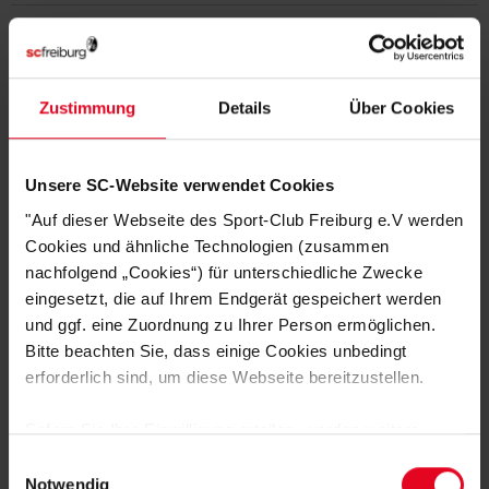
MATERIALIEN
KUNDENBEWERTUNGEN (0)
Zustimmung
Details
Über Cookies
Artikelnummer:
25-100089
Logistiknummer:
EM001700-001
Unsere SC-Website verwendet Cookies
"Auf dieser Webseite des Sport-Club Freiburg e.V werden
Cookies und ähnliche Technologien (zusammen
DAS KÖNNTE DIR AUCH
nachfolgend „Cookies“) für unterschiedliche Zwecke
eingesetzt, die auf Ihrem Endgerät gespeichert werden
GEFALLEN
und ggf. eine Zuordnung zu Ihrer Person ermöglichen.
Bitte beachten Sie, dass einige Cookies unbedingt
erforderlich sind, um diese Webseite bereitzustellen.
Sofern Sie Ihre Einwilligung erteilen, werden weitere
Cookies eingesetzt mittels derer auch personenbezogene
Einwilligungsauswahl
Daten von Ihnen (z.B. persönlichen Identifikatoren oder
Notwendig