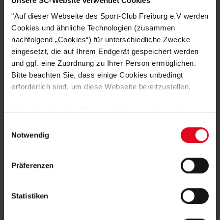
Unsere SC-Website verwendet Cookies
"Auf dieser Webseite des Sport-Club Freiburg e.V werden
Cookies und ähnliche Technologien (zusammen
nachfolgend „Cookies“) für unterschiedliche Zwecke
eingesetzt, die auf Ihrem Endgerät gespeichert werden
und ggf. eine Zuordnung zu Ihrer Person ermöglichen.
Bitte beachten Sie, dass einige Cookies unbedingt
erforderlich sind, um diese Webseite bereitzustellen.
SC Freiburg
Zip-Hoodie Kinder NIKE (rot) university red/white
Sofern Sie Ihre Einwilligung erteilen, werden weitere
€ 59,95
€ 39,95
Cookies eingesetzt mittels derer auch personenbezogene
Einwilligungsauswahl
Ursprünglich:
€ 59,95
bis zu -33%
Daten von Ihnen (z.B. persönlichen Identifikatoren oder
Notwendig
IP-Adressen) verarbeitet werden. Durch Klicken auf den
„Alle Cookies zulassen“-Button stimmen Sie der
Präferenzen
Speicherung aller aufgeführten Cookies und der
entsprechenden Verarbeitung Ihrer personenbezogenen
Daten für die unten jeweils angegebene Zwecke gem. §
Statistiken
25 Abs. 1 TDDDG, Art. 6 Abs. 1 lit. a DSGVO zu. Sie
können auch eine eigene Auswahl treffen und diese durch