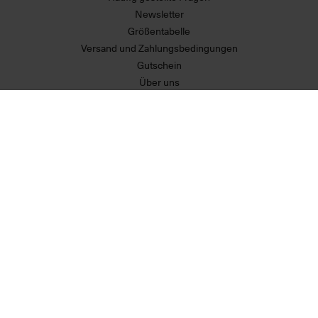
Newsletter
Größentabelle
Versand und Zahlungsbedingungen
Gutschein
Über uns
Erklärung zur Barrierefreiheit
MEHR VON UNS
Partner
RECHTLICHES
Allgemeine Geschäftsbedingungen
Datenschutzerklärung
Widerrufsrecht