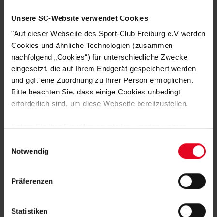
Unsere SC-Website verwendet Cookies
DAS KÖNNTE DIR AUCH
"Auf dieser Webseite des Sport-Club Freiburg e.V werden
GEFALLEN
Cookies und ähnliche Technologien (zusammen
nachfolgend „Cookies“) für unterschiedliche Zwecke
eingesetzt, die auf Ihrem Endgerät gespeichert werden
und ggf. eine Zuordnung zu Ihrer Person ermöglichen.
SALE
Bitte beachten Sie, dass einige Cookies unbedingt
erforderlich sind, um diese Webseite bereitzustellen.
Sofern Sie Ihre Einwilligung erteilen, werden weitere
Cookies eingesetzt mittels derer auch personenbezogene
Einwilligungsauswahl
Daten von Ihnen (z.B. persönlichen Identifikatoren oder
Notwendig
IP-Adressen) verarbeitet werden. Durch Klicken auf den
„Alle Cookies zulassen“-Button stimmen Sie der
Präferenzen
Speicherung aller aufgeführten Cookies und der
SC Freiburg
entsprechenden Verarbeitung Ihrer personenbezogenen
Hoodie "Schriftzüge" rot
Daten für die unten jeweils angegebene Zwecke gem. §
Statistiken