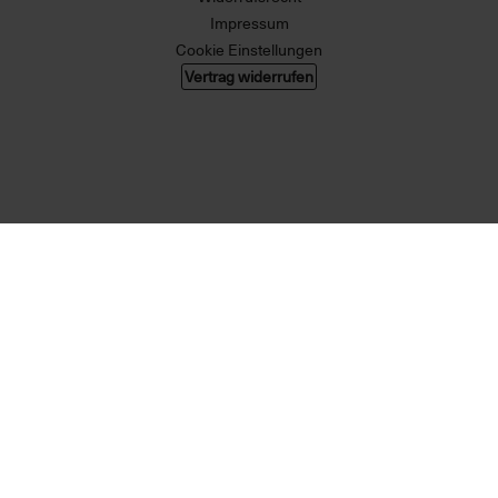
Impressum
Cookie Einstellungen
Vertrag widerrufen
© 2026 004 GMBH. Alle Rechte vorbehalten.
Alle Preise in Euro, inkl. MwSt. zzgl. Versandkosten. Änderungen und Irrtümer