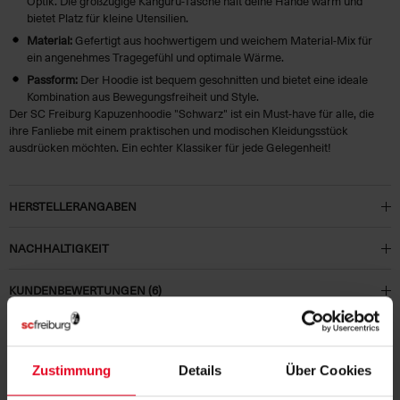
Optik. Die großzügige Känguru-Tasche hält deine Hände warm und
bietet Platz für kleine Utensilien.
Material:
Gefertigt aus hochwertigem und weichem Material-Mix für
ein angenehmes Tragegefühl und optimale Wärme.
Passform:
Der Hoodie ist bequem geschnitten und bietet eine ideale
Kombination aus Bewegungsfreiheit und Style.
Der SC Freiburg Kapuzenhoodie "Schwarz" ist ein Must-have für alle, die
ihre Fanliebe mit einem praktischen und modischen Kleidungsstück
ausdrücken möchten. Ein echter Klassiker für jede Gelegenheit!
HERSTELLERANGABEN
NACHHALTIGKEIT
KUNDENBEWERTUNGEN (6)
Artikelnummer:
24-100149
Logistiknummer:
EM001065-001
Zustimmung
Details
Über Cookies