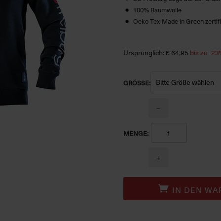
100% Baumwolle
Oeko Tex-Made in Green zertifi
Ursprünglich:
€ 64,95
bis zu -2
GRÖSSE:
−
MENGE:
+
IN DEN WA