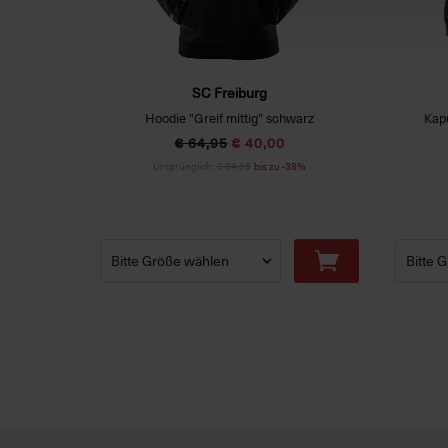
SC Freiburg
Hoodie "Greif mittig" schwarz
Kap
€ 64,95
€ 40,00
Ursprünglich:
€ 64,95
bis zu -38%