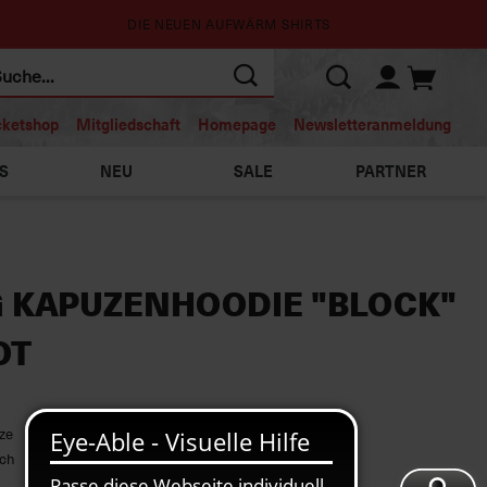
DIE NEUEN AUFWÄRM SHIRTS
cketshop
Mitgliedschaft
Homepage
Newsletteranmeldung
S
NEU
SALE
PARTNER
G KAPUZENHOODIE "BLOCK"
OT
ze
ich