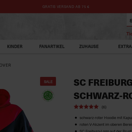
GRATIS VERSAND AB 75 €
Ti
KINDER
FANARTIKEL
ZUHAUSE
EXTRA
LOVER
SC FREIBUR
SALE
SCHWARZ-R
(6)
schwarz-roter Hoodie mit Kapu
roten V-Akzent im oberen Bere
SC Freiburg-Logo auf der Brust