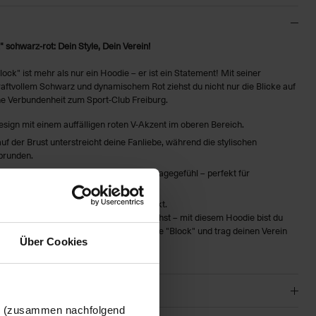
schwarz-rot: Dein Style, Dein Verein!
ck" ist mehr als nur ein Hoodie – er ist ein Statement! Mit seiner
ftvollem Schwarz und dynamischem Rot ziehst du nicht nur die Blicke auf
ine Verbundenheit zum Sport-Club Freiburg.
sign mit einem auffälligen roten V-Akzent im oberen Bereich.
uf der Brust unterstreicht deine Fanliebe, während die stylischen
brunden.
wertigem Material für ein angenehmes Tragegefühl – perfekt für
en Alltag.
r sowohl sportlich als auch entspannt wirkt.
 jubelst oder die Straßen unsicher machst – mit diesem Hoodie bist du
r jetzt deinen SC Freiburg Kapuzenhoodie "Block" und trag deinen Verein
Über Cookies
en (zusammen nachfolgend