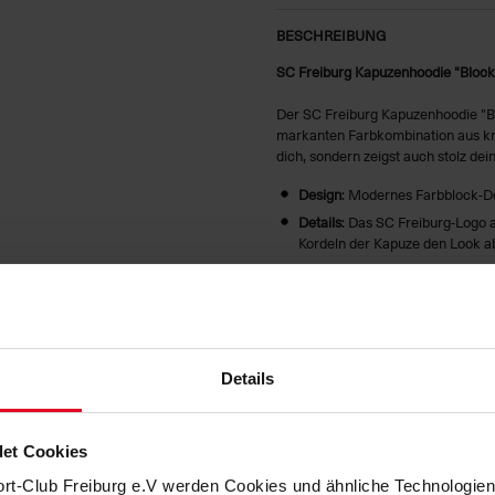
BESCHREIBUNG
SC Freiburg Kapuzenhoodie "Block" 
Der SC Freiburg Kapuzenhoodie "Blo
markanten Farbkombination aus kra
dich, sondern zeigst auch stolz de
Design
: Modernes Farbblock-De
Details
: Das SC Freiburg-Logo a
Kordeln der Kapuze den Look a
Komfort
: Hergestellt aus hoch
Stadionbesuche, Freizeit oder d
Passform
: Lässiger Schnitt, de
Egal, ob du im Schwarzwald-Stadion
immer bestens ausgestattet. Hol di
Details
auf der Brust!
et Cookies
HERSTELLERANGABEN
ort-Club Freiburg e.V werden Cookies und ähnliche Technologi