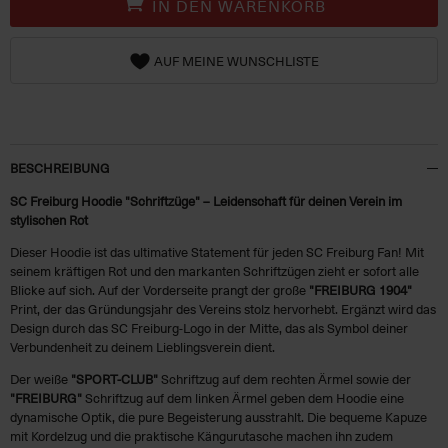
IN DEN WARENKORB
AUF MEINE WUNSCHLISTE
BESCHREIBUNG
SC Freiburg Hoodie "Schriftzüge" – Leidenschaft für deinen Verein im
stylischen Rot
Dieser Hoodie ist das ultimative Statement für jeden SC Freiburg Fan! Mit
seinem kräftigen Rot und den markanten Schriftzügen zieht er sofort alle
Blicke auf sich. Auf der Vorderseite prangt der große
"FREIBURG 1904"
Print, der das Gründungsjahr des Vereins stolz hervorhebt. Ergänzt wird das
Design durch das SC Freiburg-Logo in der Mitte, das als Symbol deiner
Verbundenheit zu deinem Lieblingsverein dient.
Der weiße
"SPORT-CLUB"
Schriftzug auf dem rechten Ärmel sowie der
"FREIBURG"
Schriftzug auf dem linken Ärmel geben dem Hoodie eine
dynamische Optik, die pure Begeisterung ausstrahlt. Die bequeme Kapuze
mit Kordelzug und die praktische Kängurutasche machen ihn zudem