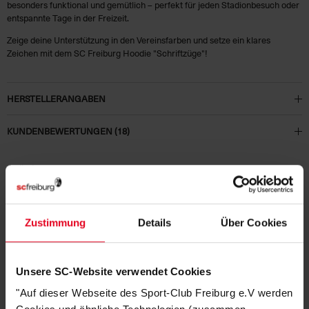
besonders funktional und gemütlich – perfekt für jeden Stadionbesuch oder
entspannte Tage in der Freizeit.
Zeige deine Unterstützung in den Vereinsfarben und setze ein klares
Zeichen mit dem SC Freiburg Hoodie "Schriftzüge"!
HERSTELLERANGABEN
KUNDENBEWERTUNGEN (18)
Artikelnummer:
24-100191
Logistiknummer:
EM001101-001
Zustimmung
Details
Über Cookies
DAS KÖNNTE DIR AUCH
GEFALLEN
Unsere SC-Website verwendet Cookies
"Auf dieser Webseite des Sport-Club Freiburg e.V werden