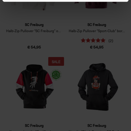
SC Freiburg
SC Freiburg
Halb-Zip Pullover "SC Freiburg" offwhite
Halb-Zip Pullover "Sport-Club" bordeaux
(2)
€ 54,95
€ 54,95
SALE
SC Freiburg
SC Freiburg