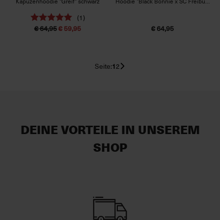
Kapuzenhoodie "Greif" schwarz
Hoodie "Black Bonnie x SC Freiburg" schwarz
(1)
€ 64,95
€ 59,95
€ 64,95
Seite:
1
2
DEINE VORTEILE IN UNSEREM
SHOP