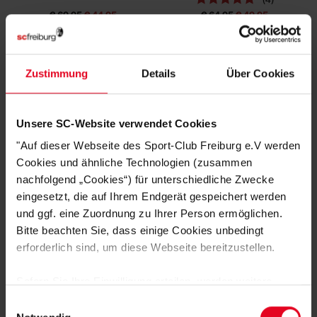
€ 69,95
€ 44,95
€ 64,95
€ 49,95
Zustimmung
Details
Über Cookies
Unsere SC-Website verwendet Cookies
"Auf dieser Webseite des Sport-Club Freiburg e.V werden
Cookies und ähnliche Technologien (zusammen
nachfolgend „Cookies“) für unterschiedliche Zwecke
eingesetzt, die auf Ihrem Endgerät gespeichert werden
SC Freiburg
SC Freiburg
und ggf. eine Zuordnung zu Ihrer Person ermöglichen.
Pullover "Greif" grau
Pullover "Norweger" 25/26 rot-schwarz
Bitte beachten Sie, dass einige Cookies unbedingt
(4)
(14)
erforderlich sind, um diese Webseite bereitzustellen.
€ 49,95
€ 49,95
Sofern Sie Ihre Einwilligung erteilen, werden weitere
SALE
Cookies eingesetzt mittels derer auch personenbezogene
Einwilligungsauswahl
Daten von Ihnen (z.B. persönlichen Identifikatoren oder