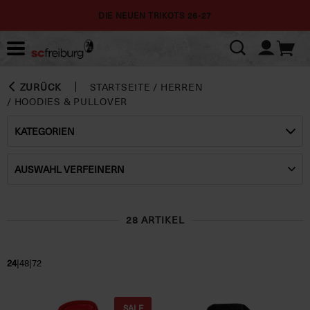
DIE NEUEN TRIKOTS 26-27
ZURÜCK
STARTSEITE
/
HERREN
/
HOODIES & PULLOVER
KATEGORIEN
AUSWAHL VERFEINERN
28 ARTIKEL
|
|
24
48
72
SALE