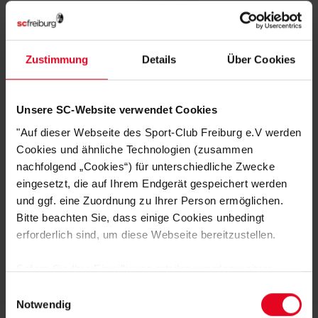
Zustimmung
Details
Über Cookies
Unsere SC-Website verwendet Cookies
SC Freiburg
"Auf dieser Webseite des Sport-Club Freiburg e.V werden
Futura Cap NIKE (weiß)
Cookies und ähnliche Technologien (zusammen
€ 29,95
€ 19,95
nachfolgend „Cookies“) für unterschiedliche Zwecke
Ursprünglich:
€ 29,95
bis zu -33%
eingesetzt, die auf Ihrem Endgerät gespeichert werden
und ggf. eine Zuordnung zu Ihrer Person ermöglichen.
Bitte beachten Sie, dass einige Cookies unbedingt
erforderlich sind, um diese Webseite bereitzustellen.
Sofern Sie Ihre Einwilligung erteilen, werden weitere
Cookies eingesetzt mittels derer auch personenbezogene
Einwilligungsauswahl
Daten von Ihnen (z.B. persönlichen Identifikatoren oder
Notwendig