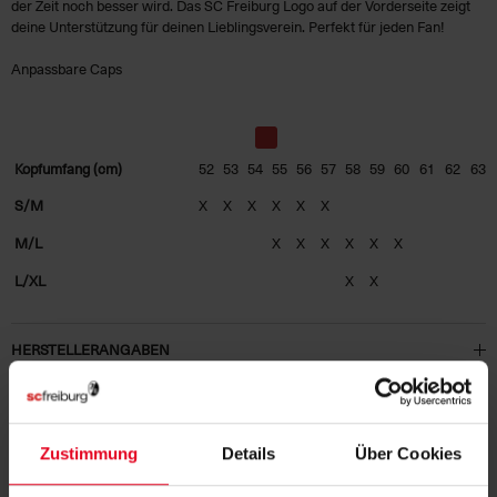
der Zeit noch besser wird. Das SC Freiburg Logo auf der Vorderseite zeigt
deine Unterstützung für deinen Lieblingsverein. Perfekt für jeden Fan!
Anpassbare Caps
Kopfumfang (cm)
52
53
54
55
56
57
58
59
60
61
62
63
S/M
X
X
X
X
X
X
M/L
X
X
X
X
X
X
L/XL
X
X
HERSTELLERANGABEN
KUNDENBEWERTUNGEN (2)
Zustimmung
Details
Über Cookies
Artikelnummer:
24NFB5368-657
Logistiknummer:
EM001122-001