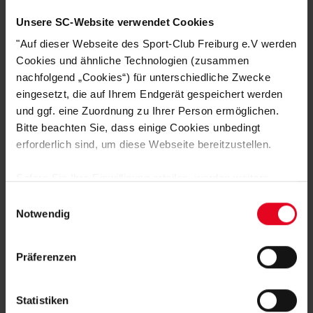
Unsere SC-Website verwendet Cookies
"Auf dieser Webseite des Sport-Club Freiburg e.V werden
DAS KÖNNTE DIR AUCH
Cookies und ähnliche Technologien (zusammen
nachfolgend „Cookies“) für unterschiedliche Zwecke
GEFALLEN
eingesetzt, die auf Ihrem Endgerät gespeichert werden
und ggf. eine Zuordnung zu Ihrer Person ermöglichen.
Bitte beachten Sie, dass einige Cookies unbedingt
SALE
erforderlich sind, um diese Webseite bereitzustellen.
Sofern Sie Ihre Einwilligung erteilen, werden weitere
Cookies eingesetzt mittels derer auch personenbezogene
Einwilligungsauswahl
Daten von Ihnen (z.B. persönlichen Identifikatoren oder
Notwendig
IP-Adressen) verarbeitet werden. Durch Klicken auf den
„Alle Cookies zulassen“-Button stimmen Sie der
Präferenzen
Speicherung aller aufgeführten Cookies und der
entsprechenden Verarbeitung Ihrer personenbezogenen
Daten für die unten jeweils angegebene Zwecke gem. §
Statistiken
SC Freiburg
25 Abs. 1 TDDDG, Art. 6 Abs. 1 lit. a DSGVO zu. Sie