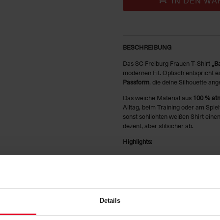
IN DEN WA
BESCHREIBUNG
Das SC Freiburg Frauen T‑Shirt
„Ba
modernen Fit. Optisch entspricht es
Passform
, die deine Silhouette a
Das weiche Material aus
100 % at
Alltag, beim Training oder am Spiel
sonst schlichten weißen Shirt eine
dezent, aber stilsicher ab.
Highlights:
Taillierte, feminine Passform
Klassisches weißes Design mit 
Angenehme 100 % Baumwolle
Perfekt für Alltag, Freizeit & St
Details
Dezentes SCF‑Label am unter
Dieses T‑Shirt ist die ideale Wahl 