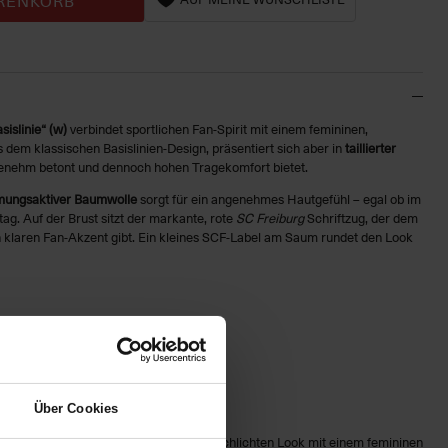
RENKORB
sislinie“ (w)
verbindet sportlichen Fan‑Spirit mit einem femininen,
 dem klassischen Basislinien‑Design, präsentiert sich aber in
taillierter
ngenehm betont und dennoch hohen Tragekomfort bietet.
mungsaktiver Baumwolle
sorgt für ein angenehmes Hautgefühl – egal ob im
tag. Auf der Brust sitzt der markante, rote
SC Freiburg
Schriftzug, der dem
n klaren Fan‑Akzent gibt. Ein kleines SCF‑Label am Saum rundet den Look
rotem SC Freiburg Brustlogo
adion
Über Cookies
en Saum
für alle SCF‑Fans, die einen sportlichen, schlichten Look mit einem femininen