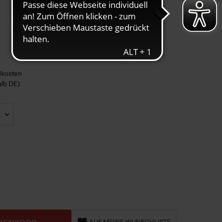
ndkosten
alb DE)
AUF MEINE WUNSCHLISTE