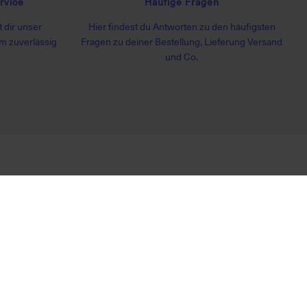
rvice
Häufige Fragen
 dir unser
Hier findest du Antworten zu den häufigsten
m zuverlässig
Fragen zu deiner Bestellung, Lieferung Versand
und Co.