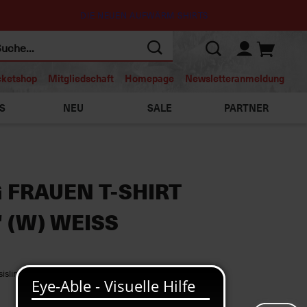
DIE NEUEN AUFWÄRM SHIRTS
cketshop
Mitgliedschaft
Homepage
Newsletteranmeldung
S
NEU
SALE
PARTNER
 FRAUEN T-SHIRT
 (W) WEISS
islinie“