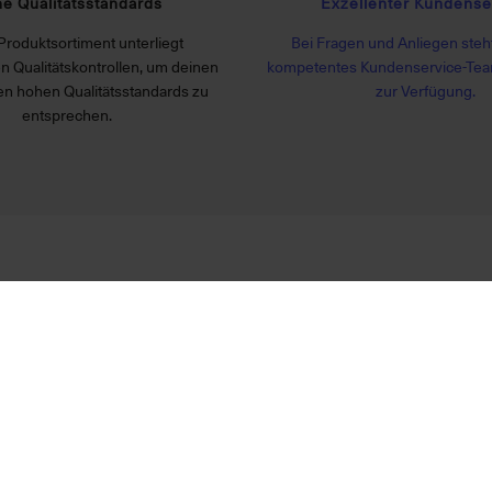
e Qualitätsstandards
Exzellenter Kundense
Produktsortiment unterliegt
Bei Fragen und Anliegen steht
n Qualitätskontrollen, um deinen
kompetentes Kundenservice-Tea
n hohen Qualitätsstandards zu
zur Verfügung.
entsprechen.