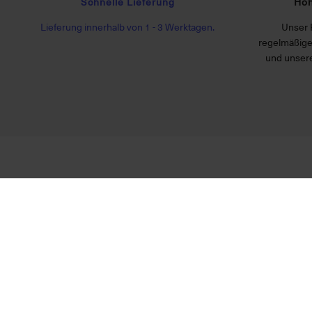
Schnelle Lieferung
Hoh
Lieferung innerhalb von 1 - 3 Werktagen.
Unser 
regelmäßige
und unsere
VORKASSE