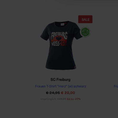
SALE
SC Freiburg
Frauen T-Shirt "Herz" (w) schwarz
Fr
€ 24,95
€ 20,00
Ursprünglich:
€ 24,95
bis zu -20%