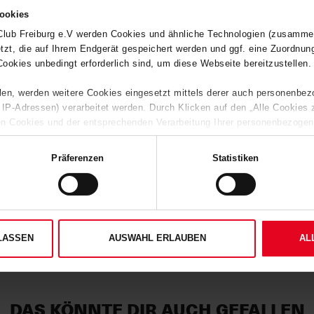
Schnitt verbinden möchten.
ookies
Club Freiburg e.V werden Cookies und ähnliche Technologien (zusammen
tzt, die auf Ihrem Endgerät gespeichert werden und ggf. eine Zuordnun
HERSTELLERANGABEN
Cookies unbedingt erforderlich sind, um diese Webseite bereitzustellen.
GRÜNER-KNOPF-ZERTIFIKAT
eilen, werden weitere Cookies eingesetzt mittels derer auch personenbe
r IP-Adressen) verarbeitet werden. Durch Klicken auf den „Alle Cookies
PRODUKTINFORMATION
ten Cookies und der entsprechenden Verarbeitung Ihrer personenbezogene
s. 1 TDDDG, Art. 6 Abs. 1 lit. a DSGVO zu. Sie können auch eine eige
erlauben“-Button bestätigen. Soweit Sie „Notwendige Cookies“ auswähle
MATERIALIEN
Präferenzen
Statistiken
. Ihre etwaig erteilten Einwilligungen können Sie jederzeit widerrufen. 
klärung
und unserem
Impressum
."
KUNDENBEWERTUNGEN (3)
Artikelnummer:
26-100012
LASSEN
AUSWAHL ERLAUBEN
AL
Logistiknummer:
EM001902-0
DAS KÖNNTE DIR AUCH GEFALLEN