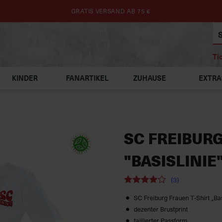
GRATIS VERSAND AB 75 €
Ti
KINDER
FANARTIKEL
ZUHAUSE
EXTRA
SC FREIBURG
"BASISLINIE"
(3)
SC Freiburg Frauen T‑Shirt „Bas
dezenter Brustprint
taillierter Passform