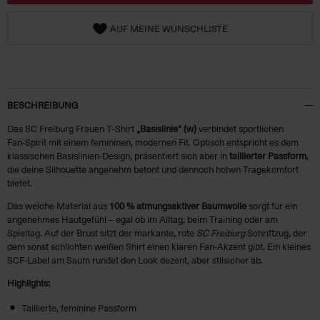
AUF MEINE WUNSCHLISTE
BESCHREIBUNG
Das SC Freiburg Frauen T‑Shirt
„Basislinie“ (w)
verbindet sportlichen
Fan‑Spirit mit einem femininen, modernen Fit. Optisch entspricht es dem
klassischen Basislinien‑Design, präsentiert sich aber in
taillierter Passform
,
die deine Silhouette angenehm betont und dennoch hohen Tragekomfort
bietet.
Das weiche Material aus
100 % atmungsaktiver Baumwolle
sorgt für ein
angenehmes Hautgefühl – egal ob im Alltag, beim Training oder am
Spieltag. Auf der Brust sitzt der markante, rote
SC Freiburg
Schriftzug, der
dem sonst schlichten weißen Shirt einen klaren Fan‑Akzent gibt. Ein kleines
SCF‑Label am Saum rundet den Look dezent, aber stilsicher ab.
Highlights:
Taillierte, feminine Passform