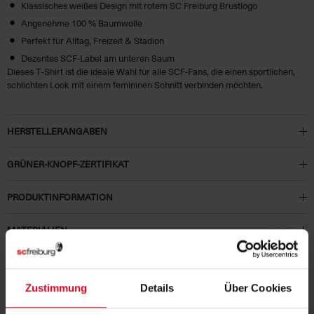
Klassisches weißes Design mit rotem SC Freiburg Brustlogo
Angenehme 100 % Baumwolle
Perfekt für Alltag, Freizeit & Stadion
Dezentes SCF‑Label am unteren Saum
Dieses T‑Shirt ist die ideale Wahl für alle SCF‑Fans, die einen sportlichen,
schlichten Look mit einem femininen Schnitt verbinden möchten.
HERSTELLERANGABEN
GRÜNER-KNOPF-ZERTIFIKAT
PRODUKTINFORMATION
MATERIALIEN
KUNDENBEWERTUNGEN (3)
Zustimmung
Details
Über Cookies
Artikelnummer:
26-100012