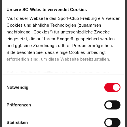
Logistiknummer:
EM001902-001
Unsere SC-Website verwendet Cookies
"Auf dieser Webseite des Sport-Club Freiburg e.V werden
Cookies und ähnliche Technologien (zusammen
DAS KÖNNTE DIR AUCH
nachfolgend „Cookies“) für unterschiedliche Zwecke
GEFALLEN
eingesetzt, die auf Ihrem Endgerät gespeichert werden
und ggf. eine Zuordnung zu Ihrer Person ermöglichen.
Bitte beachten Sie, dass einige Cookies unbedingt
erforderlich sind, um diese Webseite bereitzustellen.
SALE
Sofern Sie Ihre Einwilligung erteilen, werden weitere
Cookies eingesetzt mittels derer auch personenbezogene
Einwilligungsauswahl
Daten von Ihnen (z.B. persönlichen Identifikatoren oder
Notwendig
IP-Adressen) verarbeitet werden. Durch Klicken auf den
„Alle Cookies zulassen“-Button stimmen Sie der
Präferenzen
Speicherung aller aufgeführten Cookies und der
entsprechenden Verarbeitung Ihrer personenbezogenen
Daten für die unten jeweils angegebene Zwecke gem. §
Statistiken
SC Freiburg