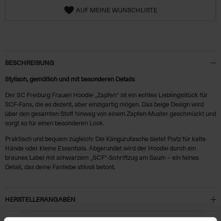
AUF MEINE WUNSCHLISTE
BESCHREIBUNG
Stylisch, gemütlich und mit besonderen Details
Der SC Freiburg Frauen Hoodie „Zapfen“ ist ein echtes Lieblingsstück für
SCF-Fans, die es dezent, aber einzigartig mögen. Das beige Design wird
über den gesamten Stoff hinweg von einem Zapfen-Muster geschmückt und
sorgt so für einen besonderen Look.
Praktisch und bequem zugleich: Die Kängurutasche bietet Platz für kalte
Hände oder kleine Essentials. Abgerundet wird der Hoodie durch ein
braunes Label mit schwarzem „SCF“-Schriftzug am Saum – ein feines
Detail, das deine Fanliebe stilvoll betont.
HERSTELLERANGABEN