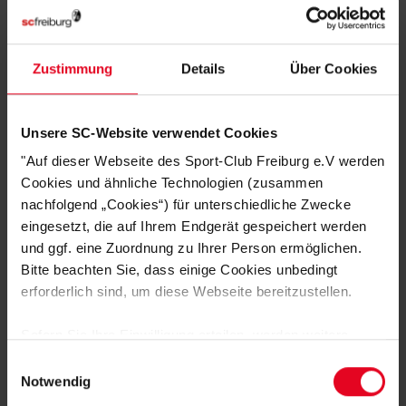
KUNDENBEWERTUNGEN (0)
Artikelnummer:
25-100215
Zustimmung
Details
Über Cookies
Logistiknummer:
EM001786-001
Unsere SC-Website verwendet Cookies
DAS KÖNNTE DIR AUCH
"Auf dieser Webseite des Sport-Club Freiburg e.V werden
Cookies und ähnliche Technologien (zusammen
GEFALLEN
nachfolgend „Cookies“) für unterschiedliche Zwecke
eingesetzt, die auf Ihrem Endgerät gespeichert werden
und ggf. eine Zuordnung zu Ihrer Person ermöglichen.
SALE
Bitte beachten Sie, dass einige Cookies unbedingt
erforderlich sind, um diese Webseite bereitzustellen.
Sofern Sie Ihre Einwilligung erteilen, werden weitere
Cookies eingesetzt mittels derer auch personenbezogene
Einwilligungsauswahl
Daten von Ihnen (z.B. persönlichen Identifikatoren oder
Notwendig
IP-Adressen) verarbeitet werden. Durch Klicken auf den