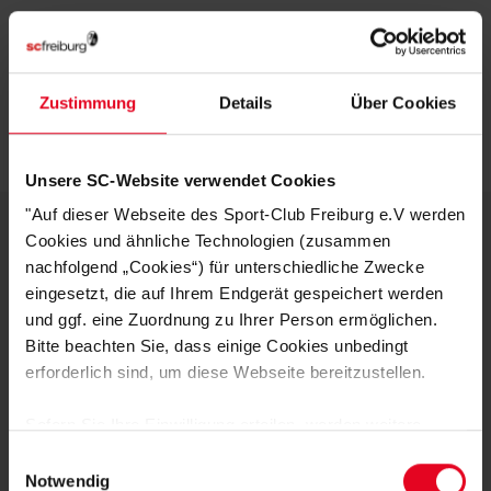
Zustimmung
Details
Über Cookies
ZULETZT ANGESEHEN
Unsere SC-Website verwendet Cookies
"Auf dieser Webseite des Sport-Club Freiburg e.V werden
Cookies und ähnliche Technologien (zusammen
nachfolgend „Cookies“) für unterschiedliche Zwecke
DEINE VORTEILE IN UNSEREM
eingesetzt, die auf Ihrem Endgerät gespeichert werden
SHOP
und ggf. eine Zuordnung zu Ihrer Person ermöglichen.
Bitte beachten Sie, dass einige Cookies unbedingt
erforderlich sind, um diese Webseite bereitzustellen.
Sofern Sie Ihre Einwilligung erteilen, werden weitere
Cookies eingesetzt mittels derer auch personenbezogene
Einwilligungsauswahl
Daten von Ihnen (z.B. persönlichen Identifikatoren oder
Notwendig