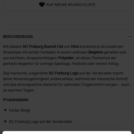
AUF MEINE WUNSCHLISTE
BESCHREIBUNG
Mit diesem
SC Freiburg Bucket Hat
von
Nike
kombinierst du modernen
Streetstyle mit echter Fanliebe! In einem zeitlosen
Beigeton
gehalten und
aus leichtem, strapazierfähigem
Polyester
, ist dieser Fischerhut der
perfekte Begleiter für sonnige Spieltage, Festivals oder deinen Alltag.
Das markante, aufgenähte
SC Freiburg Logo
auf der Vorderseite macht
deine Vereinszugehörigkeit unübersehbar, während der klassische Schnitt
und das atmungsaktive Material für optimalen Tragekomfort sorgen – auch
an warmen Tagen.
Produktdetails:
Farbe: Beige
SC Freiburg Logo auf der Vorderseite
Klassischer Fischerhut-Schnitt für lässigen Style