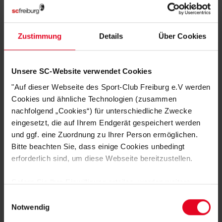
Leicht, bequem und vielseitig kombinierbar
Stylisch. Funktional. Unverkennbar SC Freiburg.
Zustimmung
Details
Über Cookies
HERSTELLERANGABEN
Unsere SC-Website verwendet Cookies
"Auf dieser Webseite des Sport-Club Freiburg e.V werden
KUNDENBEWERTUNGEN (2)
Cookies und ähnliche Technologien (zusammen
nachfolgend „Cookies“) für unterschiedliche Zwecke
Artikelnummer:
25NFB5382-104
eingesetzt, die auf Ihrem Endgerät gespeichert werden
Logistiknummer:
EM001593-001
und ggf. eine Zuordnung zu Ihrer Person ermöglichen.
Bitte beachten Sie, dass einige Cookies unbedingt
erforderlich sind, um diese Webseite bereitzustellen.
DAS KÖNNTE DIR AUCH
Sofern Sie Ihre Einwilligung erteilen, werden weitere
GEFALLEN
Cookies eingesetzt mittels derer auch personenbezogene
Einwilligungsauswahl
Daten von Ihnen (z.B. persönlichen Identifikatoren oder
Notwendig
IP-Adressen) verarbeitet werden. Durch Klicken auf den