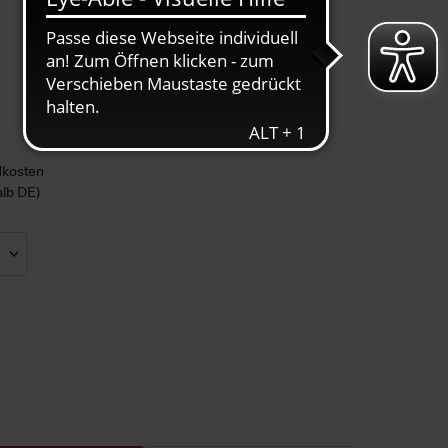
ndkosten
alb DE)