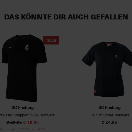
DAS KÖNNTE DIR AUCH GEFALLEN
SALE
SC Freiburg
SC Freiburg
rt Basic "Wappen" NIKE schwarz
T-Shirt "Schal" schwarz
€ 29,95
€ 19,95
€ 24,95
Ursprünglich:
€ 29,95
bis zu -33%