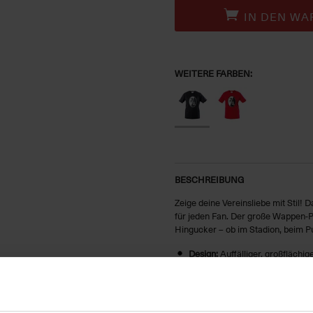
IN DEN WA
WEITERE FARBEN:
BESCHREIBUNG
Zeige deine Vereinsliebe mit Stil!
für jeden Fan. Der große Wappen-Pr
Hingucker – ob im Stadion, beim Pu
Design:
Auffälliger, großflächi
Farbe:
Schwarz
Passform:
Unisex – für Fans je
Material:
Hochwertige Baumwol