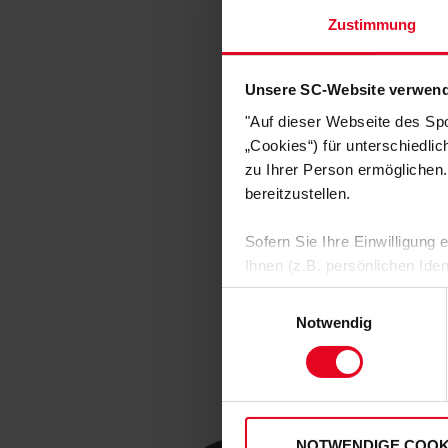
Zustimmung
Unsere SC-Website verwend
"Auf dieser Webseite des Sp
„Cookies“) für unterschiedli
zu Ihrer Person ermöglichen.
bereitzustellen.
Sofern Sie Ihre Einwilligung
Ihnen (z.B. persönlichen Ide
zulassen“-Button stimmen Sie
Einwilligungsauswahl
personenbezogenen Daten für
Notwendig
zu. Sie können auch eine eig
Soweit Sie „Notwendige Cooki
Einwilligungen können Sie je
unserer
Datenschutzerklär
NOTWENDIGE COOK