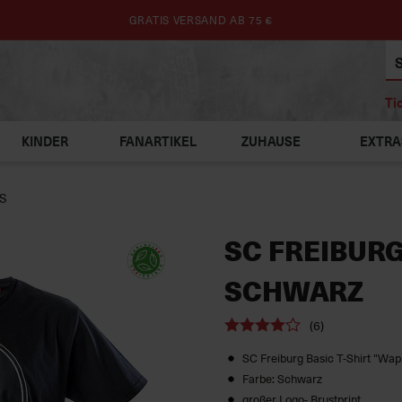
GRATIS VERSAND AB 75 €
Ti
KINDER
FANARTIKEL
ZUHAUSE
EXTRA
OS
SC FREIBURG
SCHWARZ
(6)
SC Freiburg Basic T-Shirt "Wa
Farbe: Schwarz
großer Logo- Brustprint