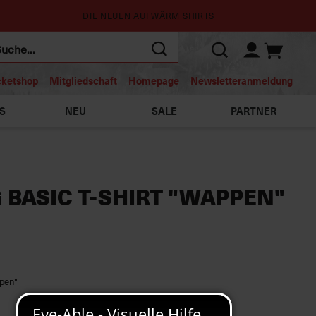
DIE NEUEN AUFWÄRM SHIRTS
cketshop
Mitgliedschaft
Homepage
Newsletteranmeldung
S
NEU
SALE
PARTNER
 BASIC T-SHIRT "WAPPEN"
ppen"