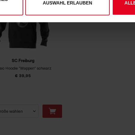
AUSWAHL ERLAUBEN
ALL
SC Freiburg
sic Hoodie "Wappen" schwarz
€ 39,95