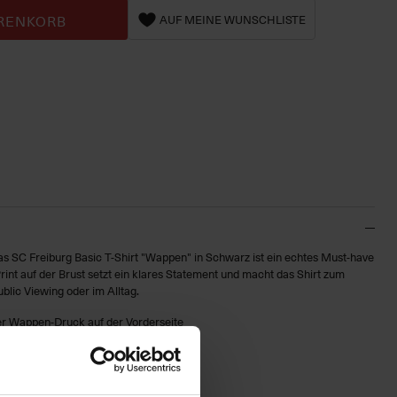
RENKORB
AUF MEINE WUNSCHLISTE
 Das SC Freiburg Basic T-Shirt "Wappen" in Schwarz ist ein echtes Must-have
int auf der Brust setzt ein klares Statement und macht das Shirt zum
blic Viewing oder im Alltag.
ger Wappen-Druck auf der Vorderseite
den Geschlechts
le, angenehm zu tragen