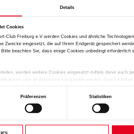
Zertifizierung:
Oeko-Tex Stand
Details
Dieses Shirt vereint Komfort, Quali
für jeden Anlass, bei dem dein Herz
et Cookies
HERSTELLERANGABEN
ort-Club Freiburg e.V werden Cookies und ähnliche Technologi
che Zwecke eingesetzt, die auf Ihrem Endgerät gespeichert werd
KUNDENBEWERTUNGEN (6)
 Bitte beachten Sie, dass einige Cookies unbedingt erforderlich
Artikelnummer:
25-100013
 erteilen, werden weitere Cookies eingesetzt mittels derer auch
Logistiknummer:
EM001797-0
ntifikatoren oder IP-Adressen) verarbeitet werden. Durch Klicken
 der Speicherung aller aufgeführten Cookies und der entsprech
 die unten jeweils angegebene Zwecke gem. § 25 Abs. 1 TDDDG,
Präferenzen
Statistiken
PASSEND DAZU
ene Auswahl treffen und diese durch Klicken auf den „Auswahl er
es“ auswählen, werden nur unbedingt erforderliche Cookies einge
derzeit widerrufen. Weitere Informationen entnehmen Sie bitte
ung
und unserem
Impressum
."
IES