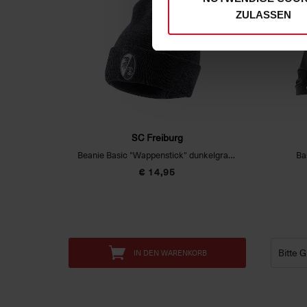
ZULASSEN
SC Freiburg
Beanie Basic "Wappenstick" dunkelgrau dark grey
Ba
€ 14,95
IN DEN WARENKORB