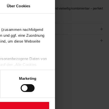
ard
Über Cookies
tät und Fanstolz. Nachhaltig produziert und vielseitig kombinierbar – perfekt
 für den Sportclub schlägt.
en (zusammen nachfolgend
en und ggf. eine Zuordnung
 sind, um diese Webseite
 personenbezogene Daten von
01
 auf den „Alle Cookies
enden Verarbeitung Ihrer
 Art. 6 Abs. 1 lit. a DSGVO
Marketing
lauben“-Button bestätigen.
setzt. Ihre etwaig erteilten