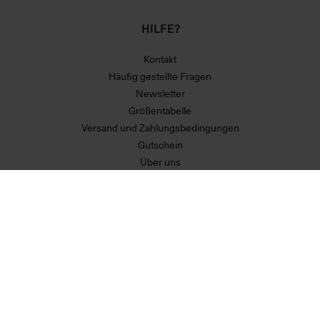
HILFE?
Kontakt
Häufig gestellte Fragen
Newsletter
Größentabelle
Versand und Zahlungsbedingungen
Gutschein
Über uns
Erklärung zur Barrierefreiheit
MEHR VON UNS
Partner