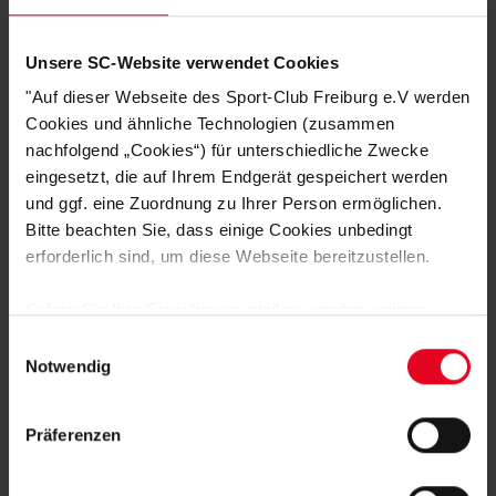
Unsere SC-Website verwendet Cookies
"Auf dieser Webseite des Sport-Club Freiburg e.V werden
Cookies und ähnliche Technologien (zusammen
nachfolgend „Cookies“) für unterschiedliche Zwecke
eingesetzt, die auf Ihrem Endgerät gespeichert werden
und ggf. eine Zuordnung zu Ihrer Person ermöglichen.
Bitte beachten Sie, dass einige Cookies unbedingt
erforderlich sind, um diese Webseite bereitzustellen.
Sofern Sie Ihre Einwilligung erteilen, werden weitere
SC Freiburg
Cookies eingesetzt mittels derer auch personenbezogene
Einwilligungsauswahl
Beanie Basic "Wappenstick" dunkelgrau dark grey
Daten von Ihnen (z.B. persönlichen Identifikatoren oder
Notwendig
€ 14,95
IP-Adressen) verarbeitet werden. Durch Klicken auf den
„Alle Cookies zulassen“-Button stimmen Sie der
Präferenzen
Speicherung aller aufgeführten Cookies und der
entsprechenden Verarbeitung Ihrer personenbezogenen
Daten für die unten jeweils angegebene Zwecke gem. §