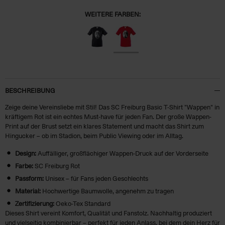
WEITERE FARBEN:
BESCHREIBUNG
Zeige deine Vereinsliebe mit Stil! Das SC Freiburg Basic T-Shirt "Wappen" in
kräftigem Rot ist ein echtes Must-have für jeden Fan. Der große Wappen-
Print auf der Brust setzt ein klares Statement und macht das Shirt zum
Hingucker – ob im Stadion, beim Public Viewing oder im Alltag.
Design:
Auffälliger, großflächiger Wappen-Druck auf der Vorderseite
Farbe:
SC Freiburg Rot
Passform:
Unisex – für Fans jeden Geschlechts
Material:
Hochwertige Baumwolle, angenehm zu tragen
Zertifizierung:
Oeko-Tex Standard
Dieses Shirt vereint Komfort, Qualität und Fanstolz. Nachhaltig produziert
und vielseitig kombinierbar – perfekt für jeden Anlass, bei dem dein Herz für