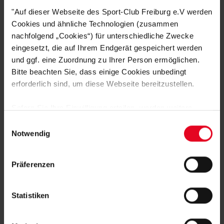
"Auf dieser Webseite des Sport-Club Freiburg e.V werden
Cookies und ähnliche Technologien (zusammen
nachfolgend „Cookies“) für unterschiedliche Zwecke
eingesetzt, die auf Ihrem Endgerät gespeichert werden
und ggf. eine Zuordnung zu Ihrer Person ermöglichen.
Bitte beachten Sie, dass einige Cookies unbedingt
SC Freiburg
erforderlich sind, um diese Webseite bereitzustellen.
Basic Hoodie "Wappen" schwarz
Sofern Sie Ihre Einwilligung erteilen, werden weitere
€ 39,95
Cookies eingesetzt mittels derer auch personenbezogene
Einwilligungsauswahl
Daten von Ihnen (z.B. persönlichen Identifikatoren oder
Notwendig
IP-Adressen) verarbeitet werden. Durch Klicken auf den
„Alle Cookies zulassen“-Button stimmen Sie der
Präferenzen
Speicherung aller aufgeführten Cookies und der
entsprechenden Verarbeitung Ihrer personenbezogenen
Daten für die unten jeweils angegebene Zwecke gem. §
Statistiken
25 Abs. 1 TDDDG, Art. 6 Abs. 1 lit. a DSGVO zu. Sie
können auch eine eigene Auswahl treffen und diese durch