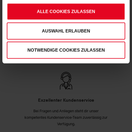
erteilten Einwilligungen können Sie jederzeit widerrufen.
ALLE COOKIES ZULASSEN
Weitere Informationen entnehmen Sie bitte
unserer
Datenschutzerklärung
und
unserem
Impressum
."
AUSWAHL ERLAUBEN
Hohe Qualitätsstandards
Unser Produktsortiment unterliegt regelmäßigen
NOTWENDIGE COOKIES ZULASSEN
Qualitätskontrollen, um deinen und unseren hohen
Qualitätsstandards zu entsprechen.
Exzellenter Kundenservice
Bei Fragen und Anliegen steht dir unser
kompetentes Kundenservice-Team zuverlässig zur
Verfügung.