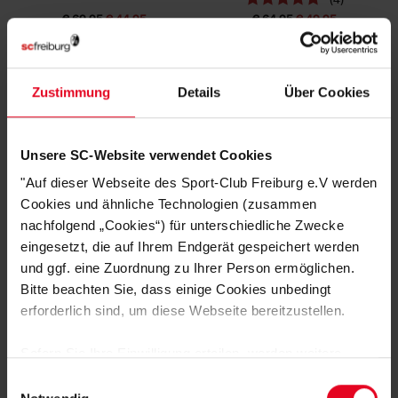
€ 69,95
€ 44,95
€ 64,95
€ 49,95
Zustimmung
Details
Über Cookies
Unsere SC-Website verwendet Cookies
"Auf dieser Webseite des Sport-Club Freiburg e.V werden
Cookies und ähnliche Technologien (zusammen
nachfolgend „Cookies“) für unterschiedliche Zwecke
eingesetzt, die auf Ihrem Endgerät gespeichert werden
SC Freiburg
SC Freiburg
und ggf. eine Zuordnung zu Ihrer Person ermöglichen.
Pullover "Norweger" 25/26 rot-schwarz
Pullover "Greif" grau
Bitte beachten Sie, dass einige Cookies unbedingt
(14)
(4)
erforderlich sind, um diese Webseite bereitzustellen.
€ 49,95
€ 49,95
Sofern Sie Ihre Einwilligung erteilen, werden weitere
SALE
Cookies eingesetzt mittels derer auch personenbezogene
Einwilligungsauswahl
Daten von Ihnen (z.B. persönlichen Identifikatoren oder