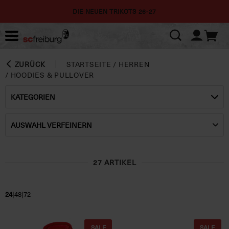
DIE NEUEN TRIKOTS 26-27
ZURÜCK
STARTSEITE
/
HERREN
/
HOODIES & PULLOVER
KATEGORIEN
AUSWAHL VERFEINERN
27 ARTIKEL
|
|
24
48
72
SALE
SALE